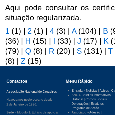
Aqui pode consultar os certi
situação regularizada.
1
(1)
|
2
(1)
|
4
(3)
|
A
(104)
|
B
(
(36)
|
H
(15)
|
I
(33)
|
J
(17)
|
K
(
(79)
|
Q
(8)
|
R
(20)
|
S
(131)
|
T
(8)
|
Z
(15)
Contactos
Menu Rápido
Entrada
»
Notícias
|
Avisos
|
Ca
Associação Nacional de Cruzeiros
ANC »
Boletins Informativos
|
Historial
|
Corpos Sociais
|
Navegamos neste oceano desde
Delegações
|
Estatutos
|
2 de Janeiro de 1996.
Programa de Acção
Sede »
Módulo 1, Edifício de apoio à
Associado »
Adesão
|