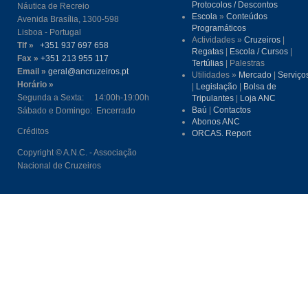
Protocolos / Descontos
Náutica de Recreio
Escola
»
Conteúdos
Avenida Brasília, 1300-598
Programáticos
Lisboa - Portugal
Actividades »
Cruzeiros
|
Tlf »
+351 937 697 658
Regatas
|
Escola / Cursos
|
Fax »
+351 213 955 117
Tertúlias
| Palestras
Email »
geral@ancruzeiros.pt
Utilidades »
Mercado
|
Serviço
Horário »
|
Legislação
|
Bolsa de
Segunda a Sexta: 14:00h-19:00h
Tripulantes
|
Loja ANC
Baú
|
Contactos
Sábado e Domingo: Encerrado
Abonos ANC
Créditos
ORCAS. Report
Copyright © A.N.C. - Associação
Nacional de Cruzeiros