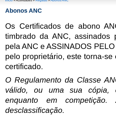
You are here
Início
»
Actividades
»
Regatas
»
Abonos ANC
Abonos ANC
Os Certificados de abono A
timbrado da ANC, assinados 
pela ANC e ASSINADOS PELO 
pelo proprietário, este torna-s
certificado.
O Regulamento da Classe ANC
válido, ou uma sua cópia, 
enquanto em competição.
desclassificação.