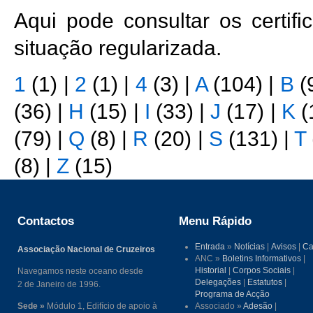
Aqui pode consultar os certi
situação regularizada.
1
(1)
|
2
(1)
|
4
(3)
|
A
(104)
|
B
(
(36)
|
H
(15)
|
I
(33)
|
J
(17)
|
K
(
(79)
|
Q
(8)
|
R
(20)
|
S
(131)
|
T
(8)
|
Z
(15)
Contactos
Menu Rápido
Entrada
»
Notícias
|
Avisos
|
Ca
Associação Nacional de Cruzeiros
ANC »
Boletins Informativos
|
Historial
|
Corpos Sociais
|
Navegamos neste oceano desde
Delegações
|
Estatutos
|
2 de Janeiro de 1996.
Programa de Acção
Sede »
Módulo 1, Edifício de apoio à
Associado »
Adesão
|