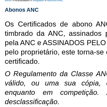
You are here
Início
»
Actividades
»
Regatas
»
Abonos ANC
Abonos ANC
Os Certificados de abono A
timbrado da ANC, assinados 
pela ANC e ASSINADOS PELO 
pelo proprietário, este torna-s
certificado.
O Regulamento da Classe ANC
válido, ou uma sua cópia, 
enquanto em competição.
desclassificação.