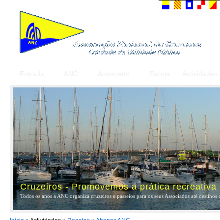
Entrada
ANC
Associado
Escola
Actividades
Cruzeiros - Promovemos a prática recreativa
Todos os anos a ANC organiza cruzeiros e passeios para os seus Associados até destinos 