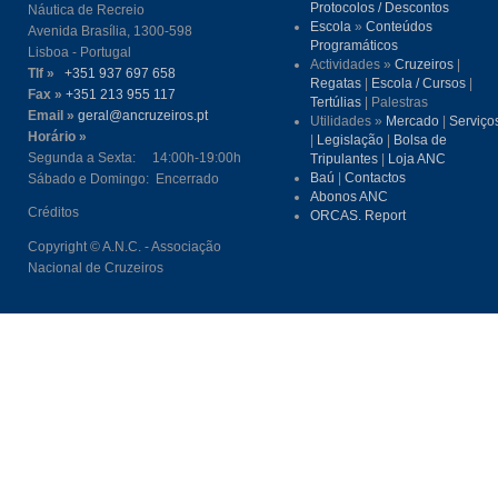
Protocolos / Descontos
Náutica de Recreio
Escola
»
Conteúdos
Avenida Brasília, 1300-598
Programáticos
Lisboa - Portugal
Actividades »
Cruzeiros
|
Tlf »
+351 937 697 658
Regatas
|
Escola / Cursos
|
Fax »
+351 213 955 117
Tertúlias
| Palestras
Email »
geral@ancruzeiros.pt
Utilidades »
Mercado
|
Serviço
Horário »
|
Legislação
|
Bolsa de
Segunda a Sexta: 14:00h-19:00h
Tripulantes
|
Loja ANC
Baú
|
Contactos
Sábado e Domingo: Encerrado
Abonos ANC
Créditos
ORCAS. Report
Copyright © A.N.C. - Associação
Nacional de Cruzeiros