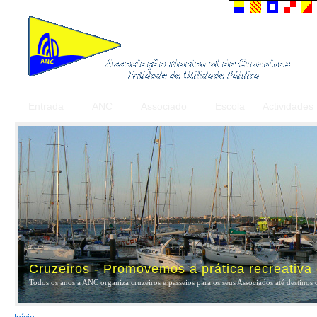
Entrada
ANC
Associado
Escola
Actividades
Cruzeiros - Promovemos a prática recreativa
Todos os anos a ANC organiza cruzeiros e passeios para os seus Associados até destinos 