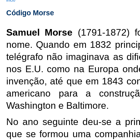
You are here
Início
Código Morse
Samuel Morse
(1791-1872) f
nome. Quando em 1832 princip
telégrafo não imaginava as difi
nos E.U. como na Europa onde
invenção, até que em 1843 co
americano para a construçã
Washington e Baltimore.
No ano seguinte deu-se a prim
que se formou uma companhia q