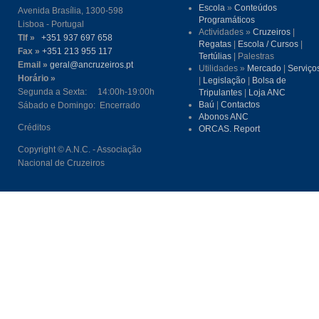
Escola
»
Conteúdos
Avenida Brasília, 1300-598
Programáticos
Lisboa - Portugal
Actividades »
Cruzeiros
|
Tlf »
+351 937 697 658
Regatas
|
Escola / Cursos
|
Fax »
+351 213 955 117
Tertúlias
| Palestras
Email »
geral@ancruzeiros.pt
Utilidades »
Mercado
|
Serviço
Horário »
|
Legislação
|
Bolsa de
Segunda a Sexta: 14:00h-19:00h
Tripulantes
|
Loja ANC
Baú
|
Contactos
Sábado e Domingo: Encerrado
Abonos ANC
Créditos
ORCAS. Report
Copyright © A.N.C. - Associação
Nacional de Cruzeiros