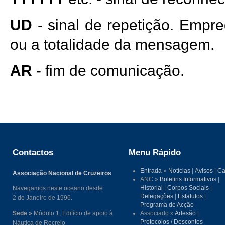
UD
- sinal de repetição. Empre
ou a totalidade da mensagem.
AR
- fim de comunicação.
Contactos
Menu Rápido
Entrada
»
Notícias
|
Avisos
|
Ca
Associação Nacional de Cruzeiros
ANC »
Boletins Informativos
|
Historial
|
Corpos Sociais
|
Navegamos neste oceano desde
Delegações
|
Estatutos
|
2 de Janeiro de 1996.
Programa de Acção
Sede »
Módulo 1, Edifício de apoio à
Associado »
Adesão
|
Protocolos / Descontos
Náutica de Recreio