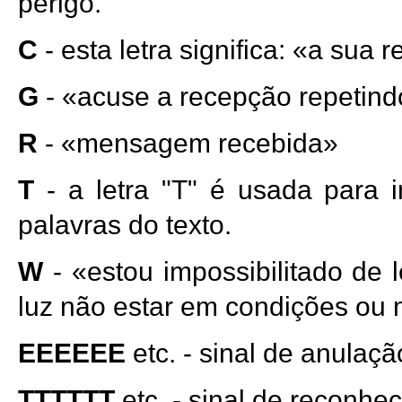
perigo.
C
- esta letra significa: «a sua 
G
- «acuse a recepção repetin
R
- «mensagem recebida»
T
- a letra "T" é usada para 
palavras do texto.
W
- «estou impossibilitado de 
luz não estar em condições ou
EEEEEE
etc. - sinal de anulaçã
TTTTTT
etc. - sinal de reconhe