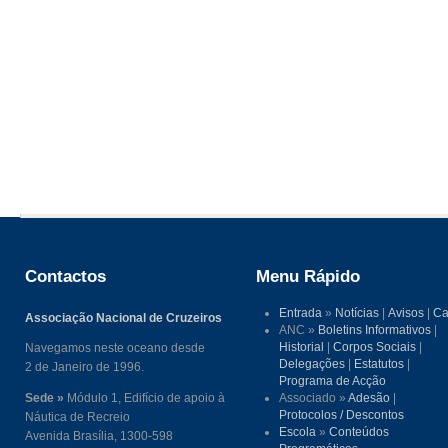
Contactos
Menu Rápido
Entrada
»
Notícias
|
Avisos
|
Ca
Associação Nacional de Cruzeiros
ANC »
Boletins Informativos
|
Historial
|
Corpos Sociais
|
Navegamos neste oceano desde
Delegações
|
Estatutos
|
2 de Janeiro de 1996.
Programa de Acção
Sede »
Módulo 1, Edifício de apoio à
Associado »
Adesão
|
Protocolos / Descontos
Náutica de Recreio
Escola
»
Conteúdos
Avenida Brasília, 1300-598