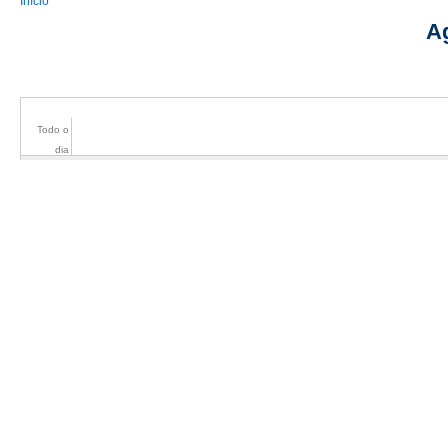
You are here
Início
A
Todo o
dia