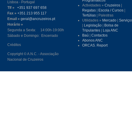
Programáticos
Lisboa - Portugal
Actividades »
Cruzeiros
|
Tlf »
+351 937 697 658
Regatas
|
Escola / Cursos
|
Fax »
+351 213 955 117
Tertúlias
| Palestras
Email »
geral@ancruzeiros.pt
Utilidades »
Mercado
|
Serviço
Horário »
|
Legislação
|
Bolsa de
Segunda a Sexta: 14:00h-19:00h
Tripulantes
|
Loja ANC
Baú
|
Contactos
Sábado e Domingo: Encerrado
Abonos ANC
Créditos
ORCAS. Report
Copyright © A.N.C. - Associação
Nacional de Cruzeiros