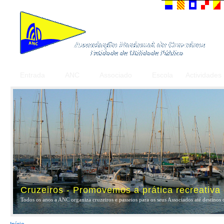
Entrada
ANC
Associado
Escola
Actividades
Cruzeiros - Promovemos a prática recreativa
Todos os anos a ANC organiza cruzeiros e passeios para os seus Associados até destinos 