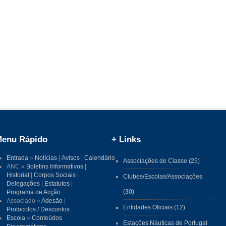
enu Rápido
+ Links
Entrada
»
Notícias
|
Avisos
|
Calendário
Associações de Classe (25)
ANC »
Boletins Informativos
|
Historial
|
Corpos Sociais
|
Clubes/Escolas/Associações
Delegações
|
Estatutos
|
(30)
Programa de Acção
Associado »
Adesão
|
Entidades Oficiais (12)
Protocolos / Descontos
Escola
»
Conteúdos
Estações Náuticas de Portugal