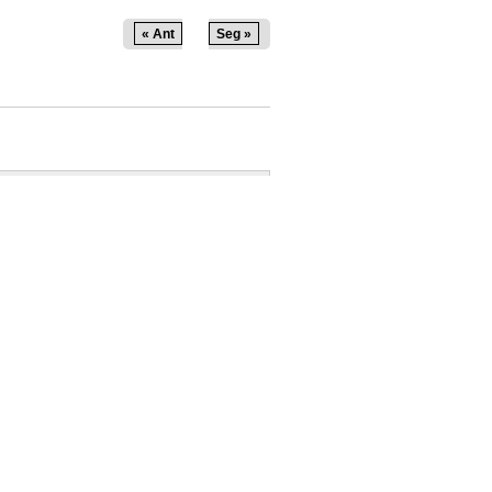
« Ant
Seg »