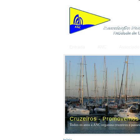
Entrada
ANC
Associado
Cruzeiros - Promovemos a
Todos os anos a ANC organiza cruzeiros e passeio