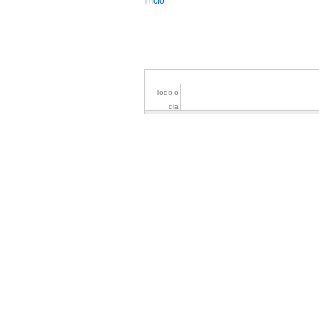
You are here
Início
Todo o
dia