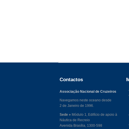
Contactos
M
Associação Nacional de Cruzeiros
Navegamos neste oceano desde
2 de Janeiro de 1996.
Sede »
Módulo 1, Edifício de apoio à
Náutica de Recreio
Avenida Brasília, 1300-598