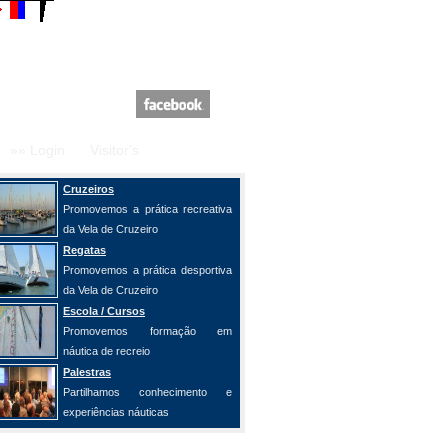
»» Login
Visitor's
Cruzeiros
Promovemos a prática recreativa
da Vela de Cruzeiro
Regatas
Promovemos a prática desportiva
da Vela de Cruzeiro
Escola / Cursos
Promovemos formação em
náutica de recreio
Palestras
Partilhamos conhecimento e
experiências náuticas