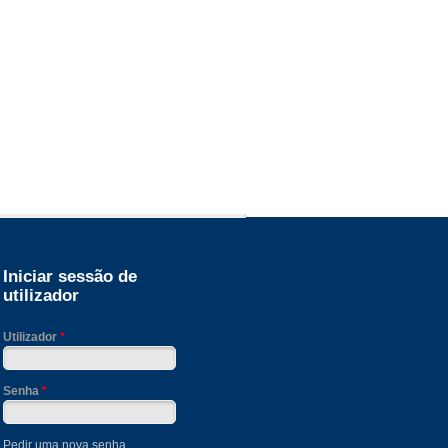
Iniciar sessão de
utilizador
Utilizador
*
Senha
*
Pedir uma nova senha