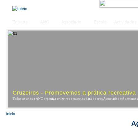
Entrada
ANC
Associado
Escola
Actividades
Cruzeiros - Promovemos a prática recreativa
Todos os anos a ANC organiza cruzeiros e passeios para os seus Associados até destinos 
You are here
Início
A