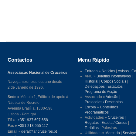
Contactos
Menu Rápido
Entrada
»
Notícias
|
Avisos
|
Ca
Associação Nacional de Cruzeiros
ANC »
Boletins Informativos
|
Historial
|
Corpos Sociais
|
Navegamos neste oceano desde
Delegações
|
Estatutos
|
2 de Janeiro de 1996.
Programa de Acção
Sede »
Módulo 1, Edifício de apoio à
Associado »
Adesão
|
Protocolos / Descontos
Náutica de Recreio
Escola
»
Conteúdos
Avenida Brasília, 1300-598
Programáticos
Lisboa - Portugal
Actividades »
Cruzeiros
|
Tlf »
+351 937 697 658
Regatas
|
Escola / Cursos
|
Fax »
+351 213 955 117
Tertúlias
| Palestras
Email »
geral@ancruzeiros.pt
Utilidades »
Mercado
|
Serviço