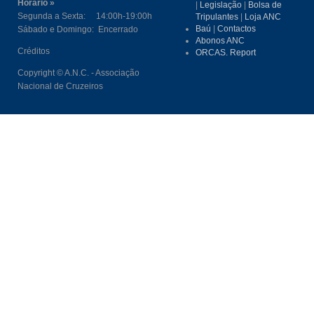
Horário »
|
Legislação
|
Bolsa de
Segunda a Sexta: 14:00h-19:00h
Tripulantes
|
Loja ANC
Baú
|
Contactos
Sábado e Domingo: Encerrado
Abonos ANC
Créditos
ORCAS. Report
Copyright © A.N.C. - Associação
Nacional de Cruzeiros