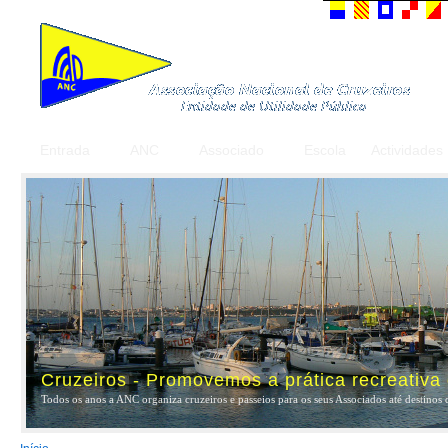
Entrada
ANC
Associado
Escola
Actividades
Cruzeiros - Promovemos a prática recreativa
Todos os anos a ANC organiza cruzeiros e passeios para os seus Associados até destinos 