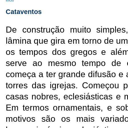
You are here
Início
Cataventos
De construção muito simple
lâmina que gira em torno de um
os tempos dos gregos e além
serve ao mesmo tempo de o
começa a ter grande difusão e
torres das igrejas. Começou 
casas nobres, eclesiásticas e m
Em termos ornamentais, e sob
motivos são os mais variados