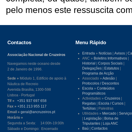
pelo menos este ressuscita com 
Contactos
Menu Rápido
Entrada
»
Notícias
|
Avisos
|
Ca
Associação Nacional de Cruzeiros
ANC »
Boletins Informativos
|
Historial
|
Corpos Sociais
|
Navegamos neste oceano desde
Delegações
|
Estatutos
|
2 de Janeiro de 1996.
Programa de Acção
Sede »
Módulo 1, Edifício de apoio à
Associado »
Adesão
|
Protocolos / Descontos
Náutica de Recreio
Escola
»
Conteúdos
Avenida Brasília, 1300-598
Programáticos
Lisboa - Portugal
Actividades »
Cruzeiros
|
Tlf »
+351 937 697 658
Regatas
|
Escola / Cursos
|
Fax »
+351 213 955 117
Tertúlias
| Palestras
Email »
geral@ancruzeiros.pt
Utilidades »
Mercado
|
Serviço
Horário »
|
Legislação
|
Bolsa de
Segunda a Sexta: 14:00h-19:00h
Tripulantes
|
Loja ANC
Baú
|
Contactos
Sábado e Domingo: Encerrado