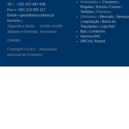
jantar.
Actividades »
Cruzeiros
|
Trabal
Lat+15deg54
#VelaPeloFut
Tlf »
+351 937 697 658
Regatas
|
Escola / Cursos
|
lat=15.913522&
Trabal
Fax »
+351 213 955 117
Tertúlias
| Palestras
Apresentando
#MakePortuga
Email »
geral@ancruzeiros.pt
10% de
Utilidades »
Mercado
|
Serviço
Para particip
Horário »
Condiç
A Direção
|
Legislação
|
Bolsa de
Segunda a Sexta: 14:00h-19:00h
Tripulantes
|
Loja ANC
congresso20
Baú
|
Contactos
Sábado e Domingo: Encerrado
Abonos ANC
para o IBAN
Créditos
ORCAS. Report
Notas:
Copyright © A.N.C. - Associação
Nacional de Cruzeiros
A Comissão 
Os ass
FEDERAÇÃO
situaçã
Todos o
Portuguese S
e à di
Doca de Belé
Estas 
Centro
Telefone: (+
Mail to :
fpve
www.fpvela.p
Apresentando
###########
A Direção