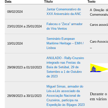
Data
Título
Texto
Jantar Comemorativo do
A Direção d
08/02/2024
XXX Aniversário da ANC
Comemorativ
O jantar ter
Faleceu o “Zeca” armador
Caros assoc
23/01/2024
a
25/01/2024
Algés.
do Vira Ventos
Neste jantar
Seminário European
previstos pa
Faleceu o n
Caro Associ
Maritime Heritage – EMH /
10/01/2024
longa data.
Agradecem
Lisboa
Transcrevemo
email
geral
Pessoa quer
pagamento.
A Direção
ANULADO - Rally-Cruzeiro
nossa associ
integrado nas Festas da
O custo ser
Informamos q
Baía de Setúbal, 29 de
29/09/2023
a
01/10/2023
***************
Aperitivos
: 
Setembro a 1 de Outubro
À família 
tapas de que
de 2023
Caro/a Amigo
companheiro
Caros Assoc
Sopa
: Crem
Escrevo-lhe 
Miguel Simas, armador do
A Direção
do Patrimón
Lés-a-Lés associado da
Prato carne
Durante o 
Oceanário, "
Associação Nacional de
28/09/2023
a
30/11/2023
Devido às pr
em vários 
Sobremesa
Cruzeiros, participa na
Por favor,
e todas as a
Atlântica
Expedição às Bijagos 2023
e=641edf264
Bebidas
: Vi