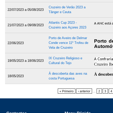
diversos p
A este facto
Pode encont
Cruzeiro de Verão 2023 a
22/07/2023
a
05/08/2023
Com cordiais
Tânger e Ceuta
Aproveito es
Apresentand
Em co-organ
Desde log
A Direção
no Cruzeiro
Atlantis Cup 2023 -
participa
A ANC está a
21/07/2023
a
09/08/2023
semana ante
Cruzeiro aos Açores 2023
voluntaria
O Presidente
em navegaçã
Os participa
nas seguinte
Porto de Aveiro de Delmar
António Bes
Nota sobre
Porto d
Conde vence 11º Trofeu de
Caros Assoc
22/06/2023
A expediçã
Neste ano, e
Automó
Vela de Cruzeiro
para as il
à vista uns
momento.
Organizado
totalidad
IX Cruzeiro Religioso e
A Confraria
A ANC vai re
Cruzeiros 
Bijagós na
19/05/2023
a
18/06/2023
Cultural do Tejo
Cruzeiro Ib
de Outubro d
apoios da
Figueira da
Calendário
A Largada de
À descoberta das aves na
À descober
18/05/2023
A descriç
costa Portuguesa
A prova te
Julho
Confraria Ib
No sábado, 
efectuada 
Caros Asso
Foz, Avei
cerimónia de
Dia 15 Lisbo
disponibili
Rui Manuel V
Páginas
No dia 18 
durante a pr
« Primeiro
‹ anterior
…
2
3
4
Mar, vai fa
Dia 16 Sines
Apesar de 
Tlm. 962630
https://bi
No domingo, 
a 7 W), o e
Estão todos
Largada pode
Dia 21 Conce
mail:
rmv.rod
https://w
nos vai aju
Esta 11ª e
Estamos a ag
Dia 22 VRSA