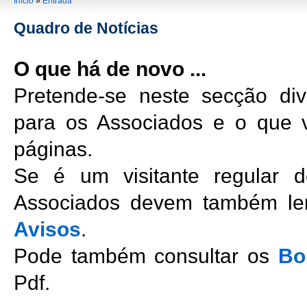
You are here
Início
»
Entrada
Quadro de Notícias
O que há de novo ...
Pretende-se neste secção div
para os Associados e o que 
páginas.
Se é um visitante regular 
Associados devem também ler
Avisos
.
Pode também consultar os
Bo
Pdf.