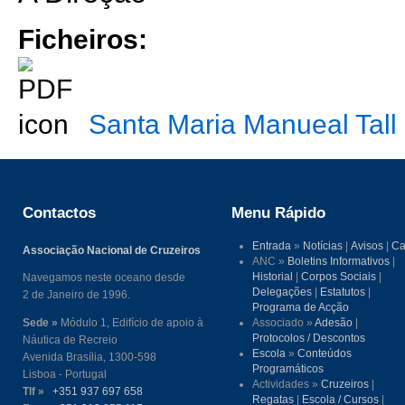
Ficheiros:
Santa Maria Manueal Tall
Contactos
Menu Rápido
Entrada
»
Notícias
|
Avisos
|
Ca
Associação Nacional de Cruzeiros
ANC »
Boletins Informativos
|
Historial
|
Corpos Sociais
|
Navegamos neste oceano desde
Delegações
|
Estatutos
|
2 de Janeiro de 1996.
Programa de Acção
Sede »
Módulo 1, Edifício de apoio à
Associado »
Adesão
|
Protocolos / Descontos
Náutica de Recreio
Escola
»
Conteúdos
Avenida Brasília, 1300-598
Programáticos
Lisboa - Portugal
Actividades »
Cruzeiros
|
Tlf »
+351 937 697 658
Regatas
|
Escola / Cursos
|