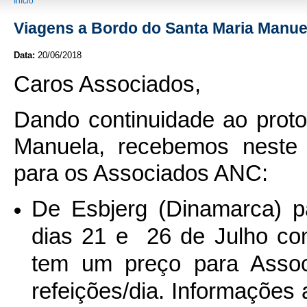
You are here
Início
Viagens a Bordo do Santa Maria Manue
Data:
20/06/2018
Caros Associados,
Dando continuidade ao prot
Manuela, recebemos neste
para os Associados ANC:
De Esbjerg (Dinamarca) p
dias 21 e 26 de Julho co
tem um preço para Assoc
refeições/dia. Informações