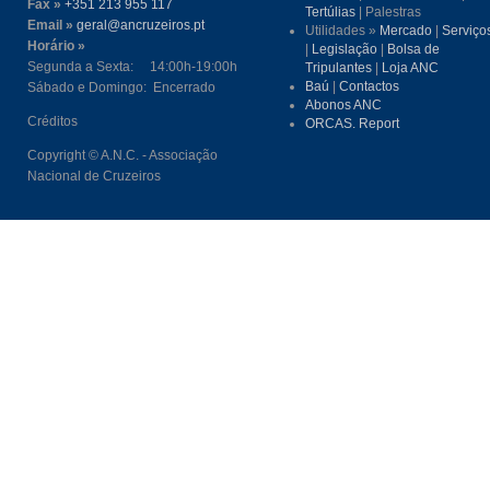
Fax »
+351 213 955 117
Tertúlias
| Palestras
Email »
geral@ancruzeiros.pt
Utilidades »
Mercado
|
Serviço
Horário »
|
Legislação
|
Bolsa de
Segunda a Sexta: 14:00h-19:00h
Tripulantes
|
Loja ANC
Baú
|
Contactos
Sábado e Domingo: Encerrado
Abonos ANC
Créditos
ORCAS. Report
Copyright © A.N.C. - Associação
Nacional de Cruzeiros