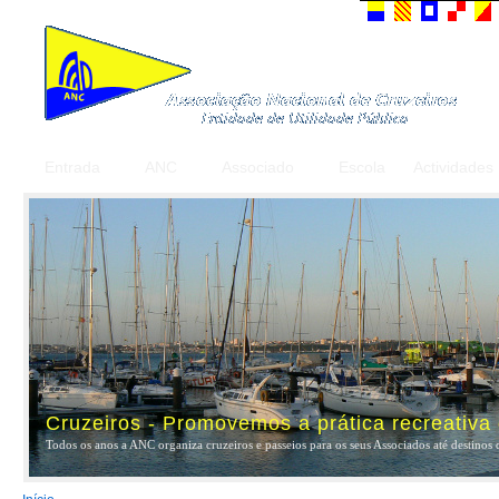
Entrada
ANC
Associado
Escola
Actividades
Cruzeiros - Promovemos a prática recreativa
Todos os anos a ANC organiza cruzeiros e passeios para os seus Associados até destinos 