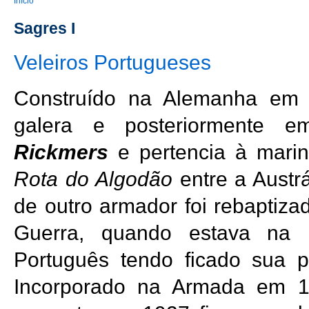
You are here
Início
Sagres I
Veleiros Portugueses
Construído na Alemanha em 
galera e posteriormente 
Rickmers
e pertencia à mari
Rota do Algodão
entre a Austr
de outro armador foi rebaptiz
Guerra, quando estava na 
Português tendo ficado sua
Incorporado na Armada em 