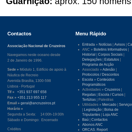
Guarnição:
aprox. 150 homens
Contactos
Menu Rápido
Entrada
»
Notícias
|
Avisos
|
Ca
Associação Nacional de Cruzeiros
ANC »
Boletins Informativos
|
Historial
|
Corpos Sociais
|
Navegamos neste oceano desde
Delegações
|
Estatutos
|
2 de Janeiro de 1996.
Programa de Acção
Sede »
Módulo 1, Edifício de apoio à
Associado »
Adesão
|
Protocolos / Descontos
Náutica de Recreio
Escola
»
Conteúdos
Avenida Brasília, 1300-598
Programáticos
Lisboa - Portugal
Actividades »
Cruzeiros
|
Tlf »
+351 937 697 658
Regatas
|
Escola / Cursos
|
Fax »
+351 213 955 117
Tertúlias
| Palestras
Email »
geral@ancruzeiros.pt
Utilidades »
Mercado
|
Serviço
Horário »
|
Legislação
|
Bolsa de
Segunda a Sexta: 14:00h-19:00h
Tripulantes
|
Loja ANC
Baú
|
Contactos
Sábado e Domingo: Encerrado
Abonos ANC
Créditos
ORCAS. Report