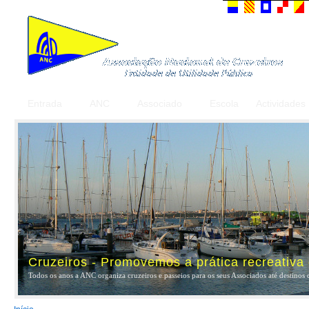
Entrada
ANC
Associado
Escola
Actividades
Cruzeiros - Promovemos a prática recreativa
Todos os anos a ANC organiza cruzeiros e passeios para os seus Associados até destinos 