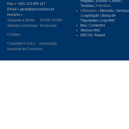
Regatas
|
Escola / Cursos
|
Fax »
+351 213 955 117
Tertúlias
| Palestras
Email »
geral@ancruzeiros.pt
Utilidades »
Mercado
|
Serviço
Horário »
|
Legislação
|
Bolsa de
Segunda a Sexta: 14:00h-19:00h
Tripulantes
|
Loja ANC
Baú
|
Contactos
Sábado e Domingo: Encerrado
Abonos ANC
Créditos
ORCAS. Report
Copyright © A.N.C. - Associação
Nacional de Cruzeiros