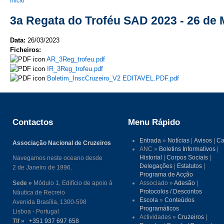
You are here
Início
3a Regata do Troféu SAD 2023 - 26 de
Data:
26/03/2023
Ficheiros:
AR_3Reg_trofeu.pdf
IR_3Reg_trofeu.pdf
Boletim_InscCruzeiro_V2 EDITAVEL.PDF.pdf
Contactos
Menu Rápido
Entrada
»
Notícias
|
Avisos
|
Ca
Associação Nacional de Cruzeiros
ANC »
Boletins Informativos
|
Historial
|
Corpos Sociais
|
Navegamos neste oceano desde
Delegações
|
Estatutos
|
2 de Janeiro de 1996.
Programa de Acção
Sede »
Módulo 1, Edifício de apoio à
Associado »
Adesão
|
Protocolos / Descontos
Náutica de Recreio
Escola
»
Conteúdos
Avenida Brasília, 1300-598
Programáticos
Lisboa - Portugal
Actividades »
Cruzeiros
|
Tlf »
+351 937 697 658