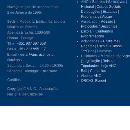
ANC »
Boletins Informativos
|
Historial
|
Corpos Sociais
|
Navegamos neste oceano desde
Delegações
|
Estatutos
|
2 de Janeiro de 1996.
Programa de Acção
Sede »
Módulo 1, Edifício de apoio à
Associado »
Adesão
|
Protocolos / Descontos
Náutica de Recreio
Escola
»
Conteúdos
Avenida Brasília, 1300-598
Programáticos
Lisboa - Portugal
Actividades »
Cruzeiros
|
Tlf »
+351 937 697 658
Regatas
|
Escola / Cursos
|
Fax »
+351 213 955 117
Tertúlias
| Palestras
Email »
geral@ancruzeiros.pt
Utilidades »
Mercado
|
Serviço
Horário »
|
Legislação
|
Bolsa de
Segunda a Sexta: 14:00h-19:00h
Tripulantes
|
Loja ANC
Baú
|
Contactos
Sábado e Domingo: Encerrado
Abonos ANC
Créditos
ORCAS. Report
Copyright © A.N.C. - Associação
Nacional de Cruzeiros