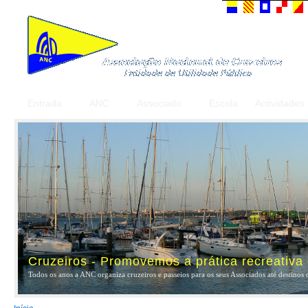
Entrada
ANC
Associado
Escola
Actividades
Cruzeiros - Promovemos a prática recreativa
Todos os anos a ANC organiza cruzeiros e passeios para os seus Associados até destinos 