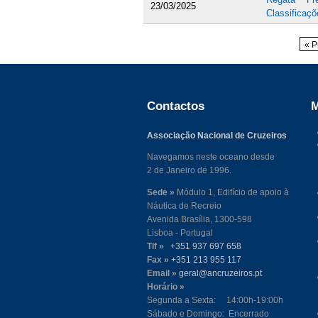
23/03/2025
Classificaçõ
Páginas
« P
Contactos
M
Associação Nacional de Cruzeiros
Navegamos neste oceano desde
2 de Janeiro de 1996.
Sede »
Módulo 1, Edifício de apoio à
Náutica de Recreio
Avenida Brasília, 1300-598
Lisboa - Portugal
Tlf »
+351 937 697 658
Fax »
+351 213 955 117
Email »
geral@ancruzeiros.pt
Horário »
Segunda a Sexta: 14:00h-19:00h
Sábado e Domingo: Encerrado