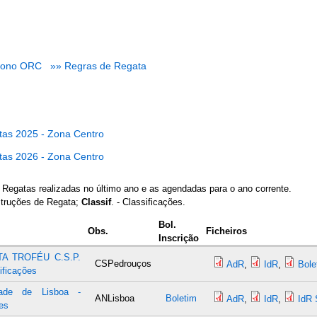
bono ORC
»» Regras de Regata
tas 2025 - Zona Centro
tas 2026 - Zona Centro
 Regatas realizadas no último ano e as agendadas para o ano corrente.
struções de Regata;
Classif
. - Classificações.
Bol.
Obs.
Ficheiros
Inscrição
TA TROFÉU C.S.P.
CSPedrouços
AdR
,
IdR
,
Bole
ificações
dade de Lisboa -
ANLisboa
Boletim
AdR
,
IdR
,
IdR 
es