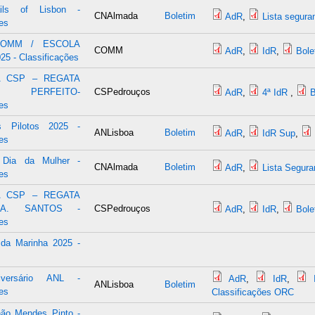
ils of Lisbon -
CNAlmada
Boletim
AdR
,
Lista segura
es
COMM / ESCOLA
COMM
AdR
,
IdR
,
Bole
5 - Classificações
A CSP – REGATA
O PERFEITO-
CSPedrouços
AdR
,
4ª IdR
,
B
es
s Pilotos 2025 -
ANLisboa
Boletim
AdR
,
IdR Sup
,
es
 Dia da Mulher -
CNAlmada
Boletim
AdR
,
Lista Segur
es
A CSP – REGATA
A. SANTOS -
CSPedrouços
AdR
,
IdR
,
Bole
es
 da Marinha 2025 -
iversário ANL -
AdR
,
IdR
,
ANLisboa
Boletim
es
Classificações ORC
não Mendes Pinto -