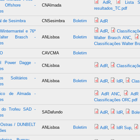
AdR
,
Lista S
o Offshore -
CNAlmada
resultados_TC.pdf
es
l de Sesimbra
CNSesimbra
Boletim
AdR
Wintermantel e 76ª
AdR
,
Classificaç
alter Brasch -
ANLisboa
Boletim
Walter Brasch ANC
,
es
Classificações Walter B
HO
CAVCMA
Boletim
el Power Dagge -
CNLisboa
AdR
,
Classificaçõ
es
os Solitários -
ANLisboa
Boletim
AdR
,
IdR
,
Clas
es
tico de Almada -
AdR ANC
,
AdR
es
Classificações ORC.pdf
 do Trofeu SAD -
SADafundo
AdR
,
IdR
,
Bole
es
 Ostras / DUNBELT
ANLisboa
Boletim
AdR
,
IdR Sup
,
ções
ederico Burnay -