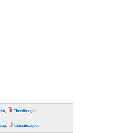
tim
,
Classificações
Sup
,
Classificações