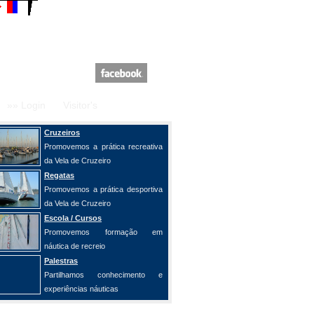
»» Login
Visitor's
Cruzeiros
Promovemos a prática recreativa
da Vela de Cruzeiro
Regatas
Promovemos a prática desportiva
da Vela de Cruzeiro
Escola / Cursos
Promovemos formação em
náutica de recreio
Palestras
Partilhamos conhecimento e
experiências náuticas