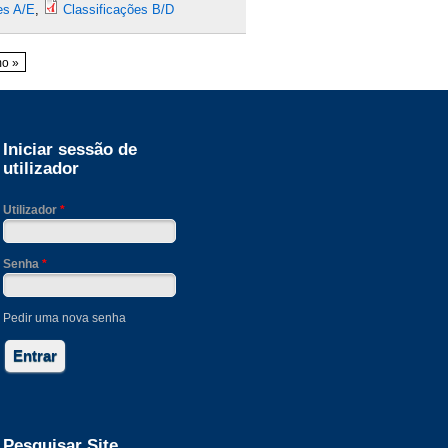
es A/E
,
Classificações B/D
mo »
Iniciar sessão de
utilizador
Utilizador
*
Senha
*
Pedir uma nova senha
Pesquisar Site