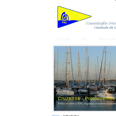
Entrada
ANC
Associado
Cruzeiros - Promovemos a
Todos os anos a ANC organiza cruzeiros e passeio