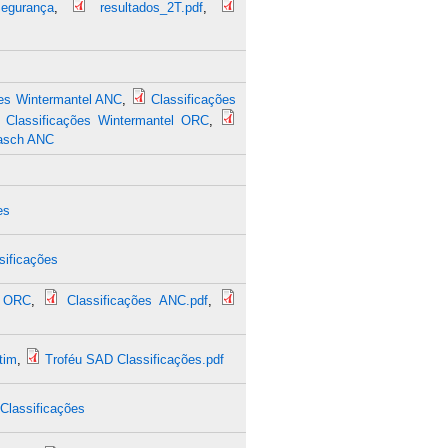
egurança
,
resultados_2T.pdf
,
ões Wintermantel ANC
,
Classificações
Classificações Wintermantel ORC
,
rasch ANC
es
sificações
 ORC
,
Classificações ANC.pdf
,
tim
,
Troféu SAD Classificações.pdf
Classificações