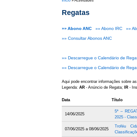
You are here
Início
»
Actividades
Regatas
»» Abono ANC
»» Abono IRC
»» A
»» Consultar Abonos ANC
»» Descarregue o Calendário de Rega
»» Descarregue o Calendário de Rega
Aqui pode encontrar informações sobre as
Legenda:
AR
- Anúncio de Regata;
IR
- In
Data
Título
5ª – REGA
14/06/2025
2025 - Class
Troféu Ci
07/06/2025
a
08/06/2025
Classificaçõ