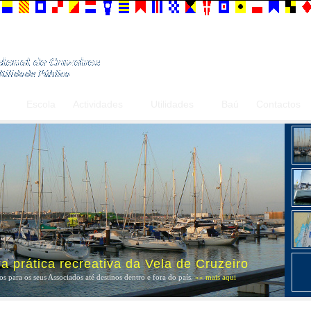
Escola
Actividades
Utilidades
Baú
Contactos
 prática recreativa da Vela de Cruzeiro
s para os seus Associados até destinos dentro e fora do país.
»» mais aqui