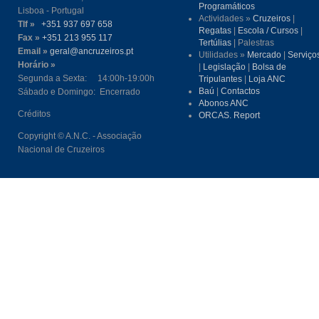
Programáticos
Lisboa - Portugal
Actividades »
Cruzeiros
|
Tlf »
+351 937 697 658
Regatas
|
Escola / Cursos
|
Fax »
+351 213 955 117
Tertúlias
| Palestras
Email »
geral@ancruzeiros.pt
Utilidades »
Mercado
|
Serviço
Horário »
|
Legislação
|
Bolsa de
Segunda a Sexta: 14:00h-19:00h
Tripulantes
|
Loja ANC
Baú
|
Contactos
Sábado e Domingo: Encerrado
Abonos ANC
Créditos
ORCAS. Report
Copyright © A.N.C. - Associação
Nacional de Cruzeiros