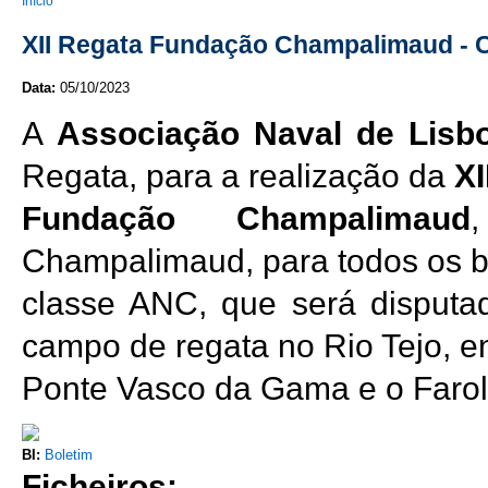
You are here
Início
XII Regata Fundação Champalimaud - C
Data:
05/10/2023
A
Associação Naval de Lisb
Regata, para a realização da
XI
Fundação Champalimaud
Champalimaud, para todos os b
classe ANC, que será disputa
campo de regata no Rio Tejo, en
Ponte Vasco da Gama e o Farol
BI:
Boletim
Ficheiros: