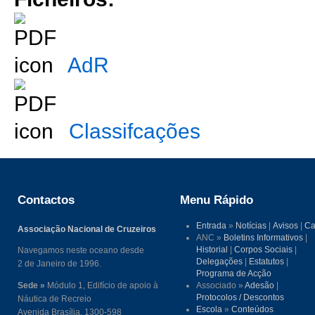
AdR
Classifcações
Contactos
Menu Rápido
Entrada
»
Notícias
|
Avisos
|
Ca
Associação Nacional de Cruzeiros
ANC »
Boletins Informativos
|
Historial
|
Corpos Sociais
|
Navegamos neste oceano desde
Delegações
|
Estatutos
|
2 de Janeiro de 1996.
Programa de Acção
Sede »
Módulo 1, Edifício de apoio à
Associado »
Adesão
|
Protocolos / Descontos
Náutica de Recreio
Escola
»
Conteúdos
Avenida Brasília, 1300-598