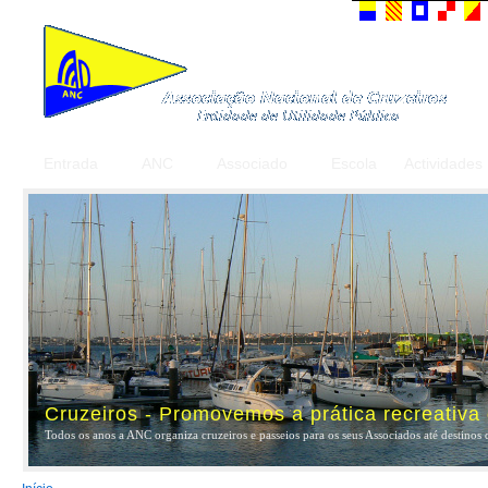
Entrada
ANC
Associado
Escola
Actividades
Cruzeiros - Promovemos a prática recreativa
Todos os anos a ANC organiza cruzeiros e passeios para os seus Associados até destinos 