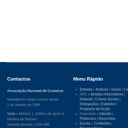
Contactos
Menu Rápido
Entrada
»
Notícias
|
Avisos
|
Ca
Associação Nacional de Cruzeiros
ANC »
Boletins Informativos
|
Historial
|
Corpos Sociais
|
Navegamos neste oceano desde
Delegações
|
Estatutos
|
2 de Janeiro de 1996.
Programa de Acção
Sede »
Módulo 1, Edifício de apoio à
Associado »
Adesão
|
Protocolos / Descontos
Náutica de Recreio
Escola
»
Conteúdos
Avenida Brasília, 1300-598