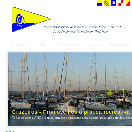
Entrada
ANC
Associado
Escola
Actividades
Cruzeiros - Promovemos a prática recreativa
Todos os anos a ANC organiza cruzeiros e passeios para os seus Associados até destinos 