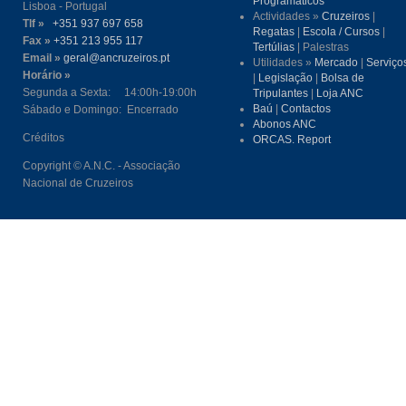
Programáticos
Lisboa - Portugal
Actividades »
Cruzeiros
|
Tlf »
+351 937 697 658
Regatas
|
Escola / Cursos
|
Fax »
+351 213 955 117
Tertúlias
| Palestras
Email »
geral@ancruzeiros.pt
Utilidades »
Mercado
|
Serviço
Horário »
|
Legislação
|
Bolsa de
Segunda a Sexta: 14:00h-19:00h
Tripulantes
|
Loja ANC
Baú
|
Contactos
Sábado e Domingo: Encerrado
Abonos ANC
Créditos
ORCAS. Report
Copyright © A.N.C. - Associação
Nacional de Cruzeiros