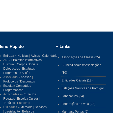
enu Rápido
+ Links
Entrada
»
Notícias
|
Avisos
|
Calendário
Associações de Classe (25)
ANC »
Boletins Informativos
|
Historial
|
Corpos Sociais
|
Clubes/Escolas/Associações
Delegações
|
Estatutos
|
(30)
Programa de Acção
Associado »
Adesão
|
Entidades Oficiais (12)
Protocolos / Descontos
Escola
»
Conteúdos
Estações Náuticas de Portugal
Programáticos
Actividades »
Cruzeiros
|
Fabricantes (34)
Regatas
|
Escola / Cursos
|
Tertúlias
| Palestras
Federações de Vela (23)
Utilidades »
Mercado
|
Serviços
|
Legislação
|
Bolsa de
Marinas / Portos (9)