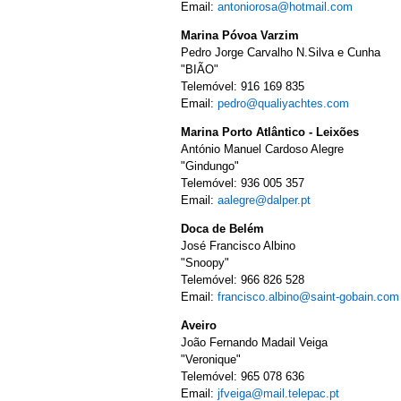
Email:
antoniorosa@hotmail.com
Marina Póvoa Varzim
Pedro Jorge Carvalho N.Silva e Cunha
"BIÃO"
Telemóvel: 916 169 835
Email:
pedro@qualiyachtes.com
Marina Porto Atlântico - Leixões
António Manuel Cardoso Alegre
"Gindungo"
Telemóvel: 936 005 357
Email:
aalegre@dalper.pt
Doca de Belém
José Francisco Albino
"Snoopy"
Telemóvel: 966 826 528
Email:
francisco.albino@saint-gobain.com
Aveiro
João Fernando Madail Veiga
"Veronique"
Telemóvel: 965 078 636
Email:
jfveiga@mail.telepac.pt