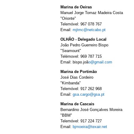
Marina de Oeiras
Manuel Jorge Tomaz Madeira Costa
"Orionte"
Telemóvel: 967 078 767
Email:
mjtmc@netcabo.pt
OLHÃO - Delegado Local
João Pedro Guerreiro Bispo
"Seamount"
Telémovel: 969 787 715
Email: bispo.joã
o@gmail.com
Marina de Portimão
José Dias Cordeiro
"Kimbanda"
Telemóvel: 917 262 968
Email:
gsa.cargo@gsa.pt
Marina de Cascais
Bernardino José Gonçalves Moreira
"BBM"
Telemóvel: 917 224 727
Email:
bjmoeira@texair.net