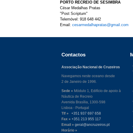
PORTO RECREIO DE SESIMBRA
César Medalhas Pratas
"Post Scriptum"
Telemóvel: 918 648 442
Email:
cesarmedalhapratas@gmail.com
Contactos
M
Associação Nacional de Cruzeiros
Navegamos neste oceano desde
2 de Janeiro de 1996.
Sede »
Módulo 1, Edifício de apoio à
Náutica de Recreio
Avenida Brasília, 1300-598
Lisboa - Portugal
Tlf »
+351 937 697 658
Fax »
+351 213 955 117
Email »
geral@ancruzeiros.pt
Horário »