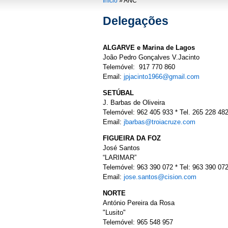
You are here
Início
»
ANC
Delegações
ALGARVE e Marina de Lagos
João Pedro Gonçalves V.Jacinto
Telemóvel: 917 770 860
Email:
jpjacinto1966@gmail.com
SETÚBAL
J. Barbas de Oliveira
Telemóvel: 962 405 933 * Tel. 265 228 48
Email:
jbarbas@troiacruze.com
FIGUEIRA DA FOZ
José Santos
“LARIMAR”
Telemóvel: 963 390 072 * Tel: 963 390 07
Email:
jose.santos@cision.com
NORTE
António Pereira da Rosa
"Lusito"
Telemóvel: 965 548 957