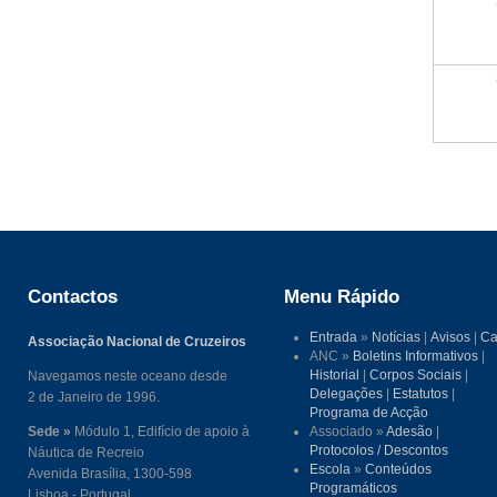
Contactos
Menu Rápido
Entrada
»
Notícias
|
Avisos
|
Ca
Associação Nacional de Cruzeiros
ANC »
Boletins Informativos
|
Historial
|
Corpos Sociais
|
Navegamos neste oceano desde
Delegações
|
Estatutos
|
2 de Janeiro de 1996.
Programa de Acção
Sede »
Módulo 1, Edifício de apoio à
Associado »
Adesão
|
Protocolos / Descontos
Náutica de Recreio
Escola
»
Conteúdos
Avenida Brasília, 1300-598
Programáticos
Lisboa - Portugal