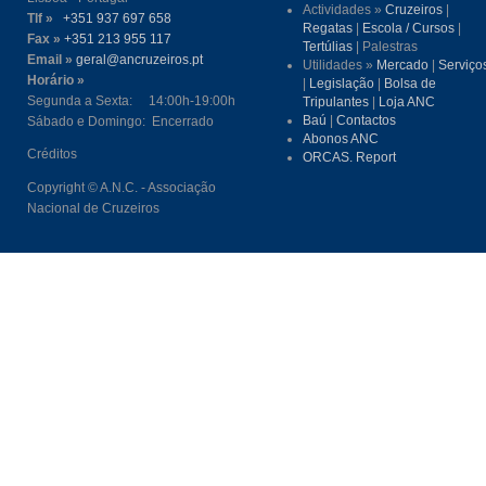
Actividades »
Cruzeiros
|
Tlf »
+351 937 697 658
Regatas
|
Escola / Cursos
|
Fax »
+351 213 955 117
Tertúlias
| Palestras
Email »
geral@ancruzeiros.pt
Utilidades »
Mercado
|
Serviço
Horário »
|
Legislação
|
Bolsa de
Segunda a Sexta: 14:00h-19:00h
Tripulantes
|
Loja ANC
Baú
|
Contactos
Sábado e Domingo: Encerrado
Abonos ANC
Créditos
ORCAS. Report
Copyright © A.N.C. - Associação
Nacional de Cruzeiros