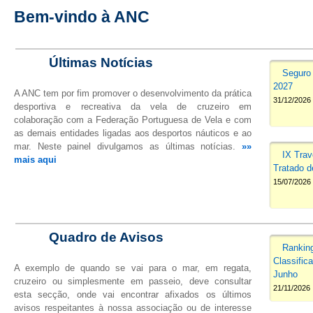
Bem-vindo à ANC
Últimas Notícias
Seguro
2027
A ANC tem por fim promover o desenvolvimento da prática
31/12/2026
desportiva e recreativa da vela de cruzeiro em
colaboração com a Federação Portuguesa de Vela e com
as demais entidades ligadas aos desportos náuticos e ao
mar. Neste painel divulgamos as últimas notícias.
»»
IX Trav
mais aqui
Tratado d
15/07/2026
Quadro de Avisos
Rankin
Classific
A exemplo de quando se vai para o mar, em regata,
Junho
cruzeiro ou simplesmente em passeio, deve consultar
21/11/2026
esta secção, onde vai encontrar afixados os últimos
avisos respeitantes à nossa associação ou de interesse