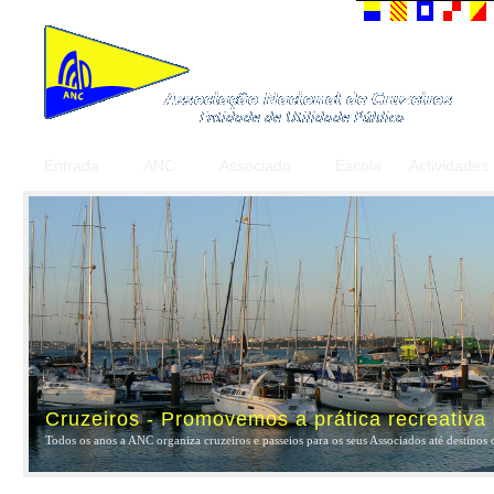
Entrada
ANC
Associado
Escola
Actividades
Cruzeiros - Promovemos a prática recreativa
Todos os anos a ANC organiza cruzeiros e passeios para os seus Associados até destinos 