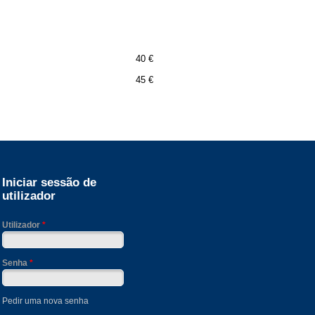
40 €
45 €
Iniciar sessão de
utilizador
Utilizador
*
Senha
*
Pedir uma nova senha