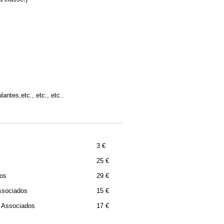
antes,etc., etc., etc..
3 €
25 €
dos
29 €
ssociados
15 €
/ Associados
17 €