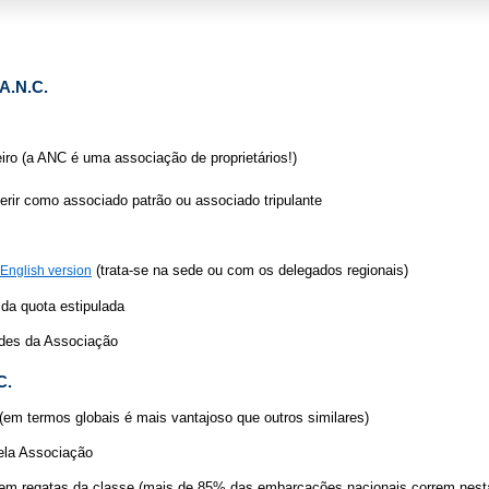
 A.N.C.
eiro (a ANC é uma associação de proprietários!)
derir como associado patrão ou associado tripulante
(trata-se na sede ou com os delegados regionais)
English version
da quota estipulada
dades da Associação
C.
(em termos globais é mais vantajoso que outros similares)
pela Associação
r em regatas da classe (mais de 85% das embarcações nacionais correm nest