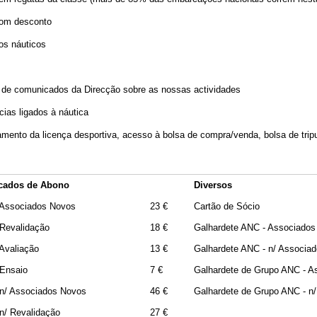
 com desconto
gos náuticos
s de comunicados da Direcção sobre as nossas actividades
cias ligados à náutica
amento da licença desportiva, acesso à bolsa de compra/venda, bolsa de tripul
icados de Abono
Diversos
 Associados Novos
23 €
Cartão de Sócio
Revalidação
18 €
Galhardete ANC - Associados
Avaliação
13 €
Galhardete ANC - n/ Associa
Ensaio
7 €
Galhardete de Grupo ANC - A
n/ Associados Novos
46 €
Galhardete de Grupo ANC - n
n/ Revalidação
27 €