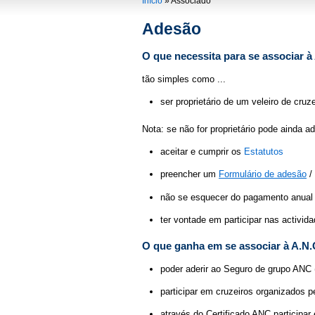
You are here
Início
»
Associado
Adesão
O que necessita para se associar à
tão simples como ...
ser proprietário de um veleiro de cruz
Nota: se não for proprietário pode ainda a
aceitar e cumprir os
Estatutos
preencher um
Formulário de adesão
/
não se esquecer do pagamento anual 
ter vontade em participar nas activi
O que ganha em se associar à A.N.
poder aderir ao Seguro de grupo ANC 
participar em cruzeiros organizados 
através do Certificado ANC participa