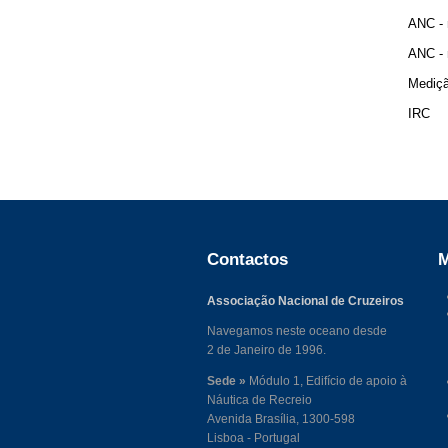
ANC - 
ANC - 
Mediç
IRC
Contactos
M
Associação Nacional de Cruzeiros
Navegamos neste oceano desde
2 de Janeiro de 1996.
Sede »
Módulo 1, Edifício de apoio à
Náutica de Recreio
Avenida Brasília, 1300-598
Lisboa - Portugal