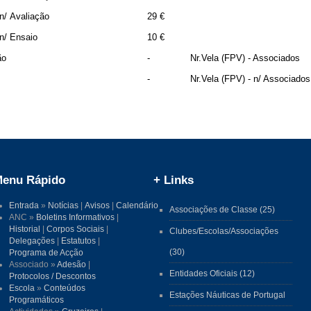
n/ Avaliação
29 €
n/ Ensaio
10 €
ão
-
Nr.Vela (FPV) - Associados
-
Nr.Vela (FPV) - n/ Associados
enu Rápido
+ Links
Entrada
»
Notícias
|
Avisos
|
Calendário
Associações de Classe (25)
ANC »
Boletins Informativos
|
Historial
|
Corpos Sociais
|
Clubes/Escolas/Associações
Delegações
|
Estatutos
|
(30)
Programa de Acção
Associado »
Adesão
|
Entidades Oficiais (12)
Protocolos / Descontos
Escola
»
Conteúdos
Estações Náuticas de Portugal
Programáticos