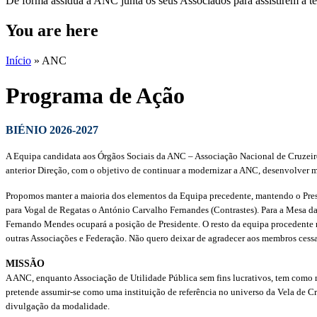
De forma assídua a ANC junta os seus Associados para assistirem a t
You are here
Início
»
ANC
Programa de Ação
BIÉNIO 2026-2027
A Equipa candidata aos Órgãos Sociais da ANC – Associação Nacional de Cruzeir
anterior Direção, com o objetivo de continuar a modernizar a ANC, desenvolver ma
Propomos manter a maioria dos elementos da Equipa precedente, mantendo o Pre
para Vogal de Regatas o António Carvalho Fernandes (Contrastes). Para a Mesa da
Fernando Mendes ocupará a posição de Presidente. O resto da equipa procedente ma
outras Associações e Federação. Não quero deixar de agradecer aos membros cessa
MISSÃO
A ANC, enquanto Associação de Utilidade Pública sem fins lucrativos, tem como m
pretende assumir-se como uma instituição de referência no universo da Vela de Cr
divulgação da modalidade.