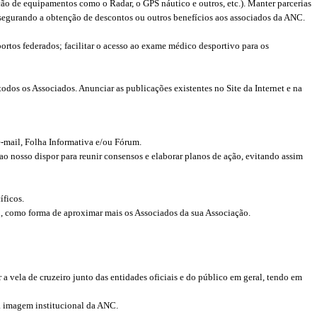
ão de equipamentos como o Radar, o GPS náutico e outros, etc.). Manter parcerias
ssegurando a obtenção de descontos ou outros benefícios aos associados da ANC.
portos federados; facilitar o acesso ao exame médico desportivo para os
todos os Associados. Anunciar as publicações existentes no Site da Internet e na
e-mail, Folha Informativa e/ou Fórum.
 nosso dispor para reunir consensos e elaborar planos de ação, evitando assim
íficos.
ro, como forma de aproximar mais os Associados da sua Associação.
vela de cruzeiro junto das entidades oficiais e do público em geral, tendo em
da imagem institucional da ANC.