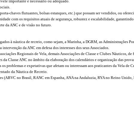
 revele importante e necessário ou adequado.
ociais.
porta-chaves flutuantes, bolsas estanques, etc.) que possam ser vendidos, ou ofere
rmidade com os requisitos atuais de segurança, robustez e escalabilidade, garanti
rte da ANC e de visão no futuro.
gados à náutica de recreio, como sejam, a Marinha, a DGRM, as Administrações Portuá
da intervenção da ANC em defesa dos interesses dos seus Associados.
Associações Regionais de Vela, demais Associações de Classe e Clubes Náuticos, d
ses da Classe ANC no âmbito da elaboração dos calendários e organização das prova
 os problemas e expetativas que afetam ou interessam aos praticantes da Vela de Cr
ntado da Náutica de Recreio.
ões (ABVC no Brasil, RANC em Espanha, ANA na Andaluzia, RYA no Reino Unido, Iris