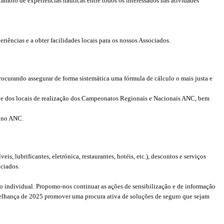
câmbio de experiências náuticas entre todos os interessados nas atividades
iências e a obter facilidades locais para os nossos Associados.
rocurando assegurar de forma sistemática uma fórmula de cálculo o mais justa e
 e dos locais de realização dos Campeonatos Regionais e Nacionais ANC, bem
bono ANC.
is, lubrificantes, eletrónica, restaurantes, hotéis, etc.), descontos e serviços
ociados.
ão individual. Propomo-nos continuar as ações de sensibilização e de informação
melhança de 2025 promover uma procura ativa de soluções de seguro que sejam