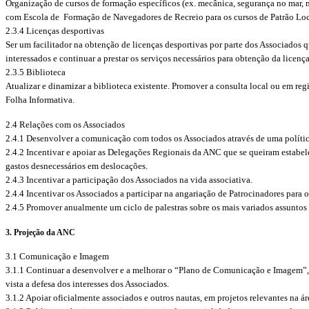
Organização de cursos de formação específicos (ex. mecânica, segurança no mar, 
com Escola de Formação de Navegadores de Recreio para os cursos de Patrão Loca
2.3.4 Licenças desportivas
Ser um facilitador na obtenção de licenças desportivas por parte dos Associados q
interessados e continuar a prestar os serviços necessários para obtenção da licenç
2.3.5 Biblioteca
Atualizar e dinamizar a biblioteca existente. Promover a consulta local ou em reg
Folha Informativa.
2.4 Relações com os Associados
2.4.1 Desenvolver a comunicação com todos os Associados através de uma política
2.4.2 Incentivar e apoiar as Delegações Regionais da ANC que se queiram estabe
gastos desnecessários em deslocações.
2.4.3 Incentivar a participação dos Associados na vida associativa.
2.4.4 Incentivar os Associados a participar na angariação de Patrocinadores para
2.4.5 Promover anualmente um ciclo de palestras sobre os mais variados assuntos 
3. Projeção da ANC
3.1 Comunicação e Imagem
3.1.1 Continuar a desenvolver e a melhorar o “Plano de Comunicação e Imagem”, c
vista a defesa dos interesses dos Associados.
3.1.2 Apoiar oficialmente associados e outros nautas, em projetos relevantes na 