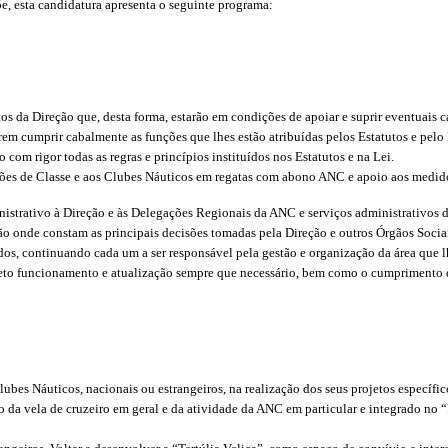
õe, esta candidatura apresenta o seguinte programa:
 da Direção que, desta forma, estarão em condições de apoiar e suprir eventuais c
rem cumprir cabalmente as funções que lhes estão atribuídas pelos Estatutos e pel
m rigor todas as regras e princípios instituídos nos Estatutos e na Lei.
ções de Classe e aos Clubes Náuticos em regatas com abono ANC e apoio aos medi
strativo à Direção e às Delegações Regionais da ANC e serviços administrativos d
o onde constam as principais decisões tomadas pela Direção e outros Órgãos Sociais
dos, continuando cada um a ser responsável pela gestão e organização da área que lh
reto funcionamento e atualização sempre que necessário, bem como o cumprimento d
Clubes Náuticos, nacionais ou estrangeiros, na realização dos seus projetos específ
o da vela de cruzeiro em geral e da atividade da ANC em particular e integrado n