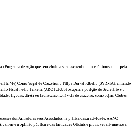
ao Programa de Ação que tem vindo a ser desenvolvido nos últimos anos, pela
il la Vie) Como Vogal de Cruzeiros o Filipe Durval Ribeiro (SYRMA), entrando
ncelho Fiscal Pedro Teixeira (ARCTURUS) ocupará a posição de Secretário e o
dades ligadas, direta ou indiretamente, à vela de cruzeiro, como sejam Clubes,
eresses dos Armadores seus Associados na prática desta atividade. A ANC
itivamente a opinião pública e das Entidades Oficiais e promover ativamente a