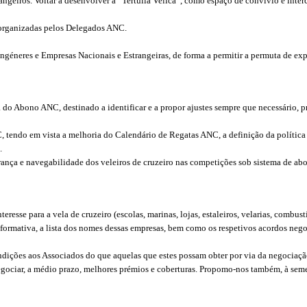
ngeiros. Voltar a desenvolver a “Tertúlia Velica”, como espaço de convívio e inter
o, organizadas pelos Delegados ANC.
géneres e Empresas Nacionais e Estrangeiras, de forma a permitir a permuta de exper
do Abono ANC, destinado a identificar e a propor ajustes sempre que necessário, p
endo em vista a melhoria do Calendário de Regatas ANC, a definição da política
.
urança e navegabilidade dos veleiros de cruzeiro nas competições sob sistema de a
sse para a vela de cruzeiro (escolas, marinas, lojas, estaleiros, velarias, combustíve
nformativa, a lista dos nomes dessas empresas, bem como os respetivos acordos neg
ondições aos Associados do que aquelas que estes possam obter por via da negociaç
negociar, a médio prazo, melhores prémios e coberturas. Propomo-nos também, à se