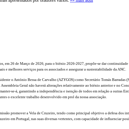
emas apresentados por oradores vários.
»» mais aqui
os, em 26 de Março de 2026, para o biénio 2026-2027, propõe-se dar continuidade 
is e melhores serviços para os associados e assegurar a sustentabilidade da ANC.
sidente o António Bessa de Carvalho (AZYGOS) como Secretário Tomás Barradas (Sa
 Assembleia Geral não haverá alterações relativamente ao biénio anterior e no Co
nter-se-á, garantindo a independência e isenção de todos em relação a outras Enti
ntes o excelente trabalho desenvolvido em prol da nossa associação.
issão promover a Vela de Cruzeiro, tendo como principal objetivo a defesa dos int
uzeiro em Portugal, nas suas diversas vertentes, com capacidade de influenciar pos