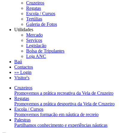
Cruzeiros
Regatas
Escola / Cursos
Tertúlias
Galeria de Fotos
Utilidades
Mercado
Serviços
Legislação
Bolsa de Tripulantes
Loja ANC
Baú
Contactos
»» Login
Visitor's
Cruzeiros
Promovemos a prática recreativa da Vela de Cruzeiro
Regatas
Promovemos a prática desportiva da Vela de Cruzeiro
Escola / Cursos
Promovemos formação em náutica de recreio
Palestras
Partilhamos conhecimento e experiências náuticas