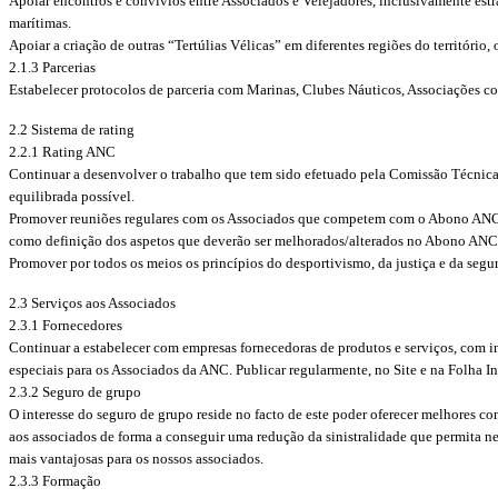
Apoiar encontros e convívios entre Associados e Velejadores, inclusivamente estra
marítimas.
Apoiar a criação de outras “Tertúlias Vélicas” em diferentes regiões do territóri
2.1.3 Parcerias
Estabelecer protocolos de parceria com Marinas, Clubes Náuticos, Associações con
2.2 Sistema de rating
2.2.1 Rating ANC
Continuar a desenvolver o trabalho que tem sido efetuado pela Comissão Técnica 
equilibrada possível.
Promover reuniões regulares com os Associados que competem com o Abono ANC, t
como definição dos aspetos que deverão ser melhorados/alterados no Abono ANC
Promover por todos os meios os princípios do desportivismo, da justiça e da seg
2.3 Serviços aos Associados
2.3.1 Fornecedores
Continuar a estabelecer com empresas fornecedoras de produtos e serviços, com intere
especiais para os Associados da ANC. Publicar regularmente, no Site e na Folha I
2.3.2 Seguro de grupo
O interesse do seguro de grupo reside no facto de este poder oferecer melhores c
aos associados de forma a conseguir uma redução da sinistralidade que permita 
mais vantajosas para os nossos associados.
2.3.3 Formação