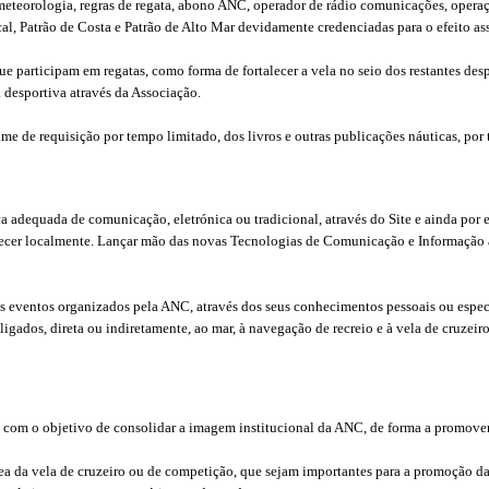
meteorologia, regras de regata, abono ANC, operador de rádio comunicações, operaç
l, Patrão de Costa e Patrão de Alto Mar devidamente credenciadas para o efeito a
ue participam em regatas, como forma de fortalecer a vela no seio dos restantes des
a desportiva através da Associação.
ime de requisição por tempo limitado, dos livros e outras publicações náuticas, por 
 adequada de comunicação, eletrónica ou tradicional, através do Site e ainda por 
lecer localmente. Lançar mão das novas Tecnologias de Comunicação e Informação ao
 os eventos organizados pela ANC, através dos seus conhecimentos pessoais ou espec
ligados, direta ou indiretamente, ao mar, à navegação de recreio e à vela de cruzei
om o objetivo de consolidar a imagem institucional da ANC, de forma a promover a 
área da vela de cruzeiro ou de competição, que sejam importantes para a promoção 