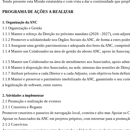
Tendo presente esta Missão estatutária e com vista a dar a continuidade que prop
PROGRAMA DE AÇÕES A REALIZAR
1. Organização da ANC
1.1 Organização e Gestão
1.1.1 Manter o reforço da Direção no próximo mandato (2026 - 2027), com adjuntos
1.1.2 Promover a solidariedade nos Órgãos Sociais da ANC, de forma a estes pode
1.1.3 Assegurar uma gestão parcimoniosa e adequada dos bens da ANC, cumprindo co
1.1.4 Manter um Colaborador na área de gestão do abono ANC, apoio às Associa
1.1.5 Manter um Colaborador na área de atendimento aos Associados, apoio admini
1.1.6 Manter à disposição dos Associados, na sede, minutas das reuniões de Direçã
1.1.7 Atribuir pelouros a cada Diretor e a cada Adjunto, com objetivos bem defini
1.1.8 Manter e preservar o património imobilizado da ANC, garantindo o seu cor
à legalização de software, entre outros.
2. Atividades a implementar
2.1 Promoção e realização de eventos
2.1.1 Cruzeiros e Regatas
Promover cruzeiros e passeios de navegação local, costeira e alto mar. Apoiar os 
Apoiar os Associados da ANC em projetos próprios, com interesse para a promoçã
2.1.2 Convívios