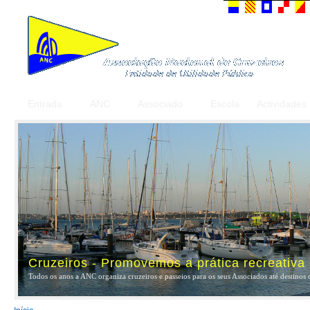
Entrada
ANC
Associado
Escola
Actividades
Cruzeiros - Promovemos a prática recreativa
Todos os anos a ANC organiza cruzeiros e passeios para os seus Associados até destinos 