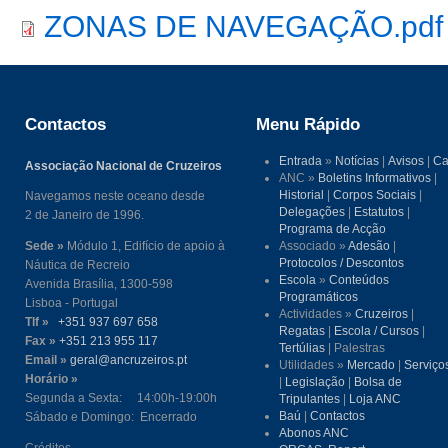
ZONAS DE NAVEGAÇÃO.pdf
Contactos
Menu Rápido
Entrada
»
Notícias
|
Avisos
|
Ca
Associação Nacional de Cruzeiros
ANC »
Boletins Informativos
|
Historial
|
Corpos Sociais
|
Navegamos neste oceano desde
Delegações
|
Estatutos
|
2 de Janeiro de 1996.
Programa de Acção
Sede »
Módulo 1, Edifício de apoio à
Associado »
Adesão
|
Protocolos / Descontos
Náutica de Recreio
Escola
»
Conteúdos
Avenida Brasília, 1300-598
Programáticos
Lisboa - Portugal
Actividades »
Cruzeiros
|
Tlf »
+351 937 697 658
Regatas
|
Escola / Cursos
|
Fax »
+351 213 955 117
Tertúlias
| Palestras
Email »
geral@ancruzeiros.pt
Utilidades »
Mercado
|
Serviço
Horário »
|
Legislação
|
Bolsa de
Segunda a Sexta: 14:00h-19:00h
Tripulantes
|
Loja ANC
Baú
|
Contactos
Sábado e Domingo: Encerrado
Abonos ANC
Créditos