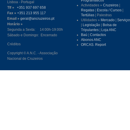
Programáticos
Lisboa - Portugal
Actividades »
Cruzeiros
|
Tlf »
+351 937 697 658
Regatas
|
Escola / Cursos
|
Fax »
+351 213 955 117
Tertúlias
| Palestras
Email »
geral@ancruzeiros.pt
Utilidades »
Mercado
|
Serviço
Horário »
|
Legislação
|
Bolsa de
Segunda a Sexta: 14:00h-19:00h
Tripulantes
|
Loja ANC
Baú
|
Contactos
Sábado e Domingo: Encerrado
Abonos ANC
Créditos
ORCAS. Report
Copyright © A.N.C. - Associação
Nacional de Cruzeiros