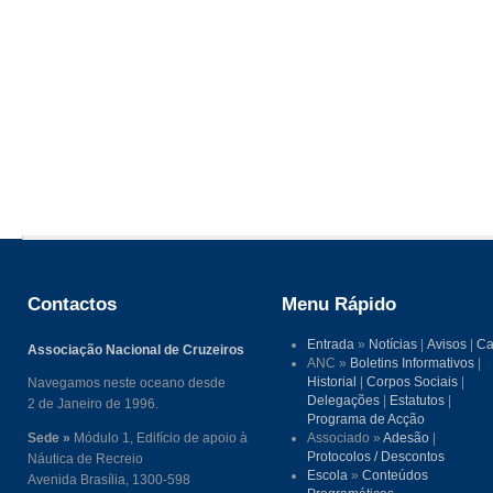
Contactos
Menu Rápido
Entrada
»
Notícias
|
Avisos
|
Ca
Associação Nacional de Cruzeiros
ANC »
Boletins Informativos
|
Historial
|
Corpos Sociais
|
Navegamos neste oceano desde
Delegações
|
Estatutos
|
2 de Janeiro de 1996.
Programa de Acção
Sede »
Módulo 1, Edifício de apoio à
Associado »
Adesão
|
Protocolos / Descontos
Náutica de Recreio
Escola
»
Conteúdos
Avenida Brasília, 1300-598