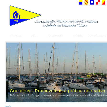
Entrada
ANC
Associado
Escola
Actividades
Cruzeiros - Promovemos a prática recreativa
Todos os anos a ANC organiza cruzeiros e passeios para os seus Associados até destinos 