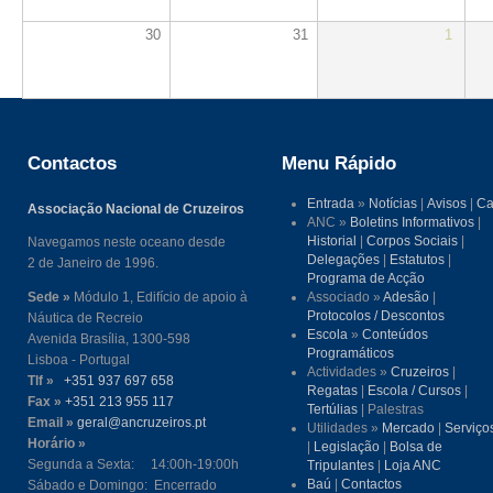
30
31
1
Contactos
Menu Rápido
Entrada
»
Notícias
|
Avisos
|
Ca
Associação Nacional de Cruzeiros
ANC »
Boletins Informativos
|
Historial
|
Corpos Sociais
|
Navegamos neste oceano desde
Delegações
|
Estatutos
|
2 de Janeiro de 1996.
Programa de Acção
Sede »
Módulo 1, Edifício de apoio à
Associado »
Adesão
|
Protocolos / Descontos
Náutica de Recreio
Escola
»
Conteúdos
Avenida Brasília, 1300-598
Programáticos
Lisboa - Portugal
Actividades »
Cruzeiros
|
Tlf »
+351 937 697 658
Regatas
|
Escola / Cursos
|
Fax »
+351 213 955 117
Tertúlias
| Palestras
Email »
geral@ancruzeiros.pt
Utilidades »
Mercado
|
Serviço
Horário »
|
Legislação
|
Bolsa de
Segunda a Sexta: 14:00h-19:00h
Tripulantes
|
Loja ANC
Baú
|
Contactos
Sábado e Domingo: Encerrado