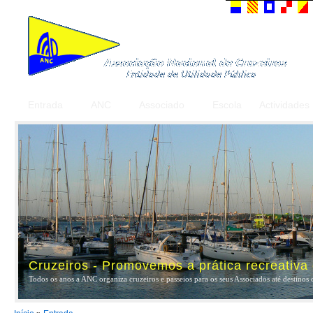
Entrada
ANC
Associado
Escola
Actividades
Cruzeiros - Promovemos a prática recreativa
Todos os anos a ANC organiza cruzeiros e passeios para os seus Associados até destinos 