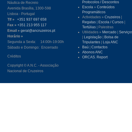
Protocolos / Descontos
Náutica de Recreio
Escola
»
Conteúdos
Avenida Brasília, 1300-598
Programáticos
Lisboa - Portugal
Actividades »
Cruzeiros
|
Tlf »
+351 937 697 658
Regatas
|
Escola / Cursos
|
Fax »
+351 213 955 117
Tertúlias
| Palestras
Email »
geral@ancruzeiros.pt
Utilidades »
Mercado
|
Serviço
Horário »
|
Legislação
|
Bolsa de
Segunda a Sexta: 14:00h-19:00h
Tripulantes
|
Loja ANC
Baú
|
Contactos
Sábado e Domingo: Encerrado
Abonos ANC
Créditos
ORCAS. Report
Copyright © A.N.C. - Associação
Nacional de Cruzeiros