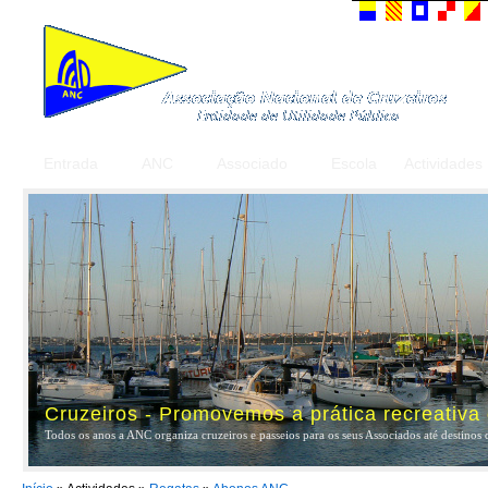
Entrada
ANC
Associado
Escola
Actividades
Cruzeiros - Promovemos a prática recreativa
Todos os anos a ANC organiza cruzeiros e passeios para os seus Associados até destinos 