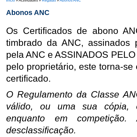
You are here
Início
»
Actividades
»
Regatas
»
Abonos ANC
Abonos ANC
Os Certificados de abono A
timbrado da ANC, assinados 
pela ANC e ASSINADOS PELO 
pelo proprietário, este torna-s
certificado.
O Regulamento da Classe ANC
válido, ou uma sua cópia, 
enquanto em competição.
desclassificação.