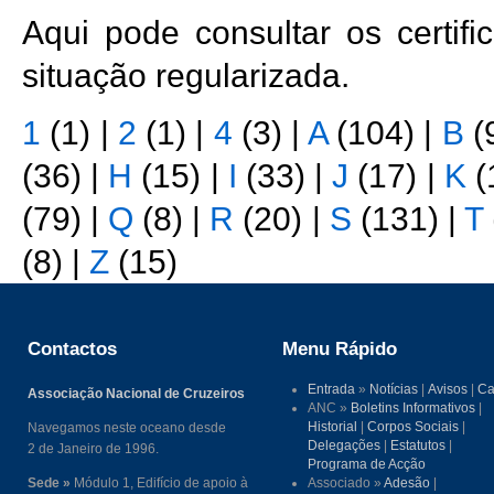
Aqui pode consultar os certi
situação regularizada.
1
(1)
|
2
(1)
|
4
(3)
|
A
(104)
|
B
(
(36)
|
H
(15)
|
I
(33)
|
J
(17)
|
K
(
(79)
|
Q
(8)
|
R
(20)
|
S
(131)
|
T
(8)
|
Z
(15)
Contactos
Menu Rápido
Entrada
»
Notícias
|
Avisos
|
Ca
Associação Nacional de Cruzeiros
ANC »
Boletins Informativos
|
Historial
|
Corpos Sociais
|
Navegamos neste oceano desde
Delegações
|
Estatutos
|
2 de Janeiro de 1996.
Programa de Acção
Sede »
Módulo 1, Edifício de apoio à
Associado »
Adesão
|