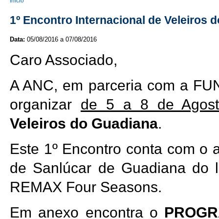
You are here
Início
1º Encontro Internacional de Veleiros 
Data:
05/08/2016
a
07/08/2016
Caro Associado,
A ANC, em parceria com a FUN 
organizar
de 5 a 8 de Agos
Veleiros do Guadiana
.
Este 1º Encontro conta com o a
de Sanlúcar de Guadiana do l
REMAX Four Seasons.
Em anexo encontra o
PROGR