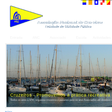
Entrada
ANC
Associado
Escola
Actividades
Cruzeiros - Promovemos a prática recreativa
Todos os anos a ANC organiza cruzeiros e passeios para os seus Associados até destinos 