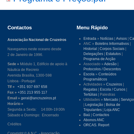
Contactos
Menu Rápido
Entrada
»
Notícias
|
Avisos
|
Ca
Associação Nacional de Cruzeiros
ANC »
Boletins Informativos
|
Historial
|
Corpos Sociais
|
Navegamos neste oceano desde
Delegações
|
Estatutos
|
2 de Janeiro de 1996.
Programa de Acção
Sede »
Módulo 1, Edifício de apoio à
Associado »
Adesão
|
Protocolos / Descontos
Náutica de Recreio
Escola
»
Conteúdos
Avenida Brasília, 1300-598
Programáticos
Lisboa - Portugal
Actividades »
Cruzeiros
|
Tlf »
+351 937 697 658
Regatas
|
Escola / Cursos
|
Fax »
+351 213 955 117
Tertúlias
| Palestras
Email »
geral@ancruzeiros.pt
Utilidades »
Mercado
|
Serviço
Horário »
|
Legislação
|
Bolsa de
Segunda a Sexta: 14:00h-19:00h
Tripulantes
|
Loja ANC
Baú
|
Contactos
Sábado e Domingo: Encerrado
Abonos ANC
Créditos
ORCAS. Report
Copyright © A.N.C. - Associação