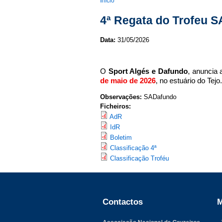
You are here
Início
4ª Regata do Trofeu S
Data:
31/05/2026
O
Sport Algés e Dafundo
, anuncia 
de maio de 2026
, no estuário do Tejo.
Observações:
SADafundo
Ficheiros:
AdR
IdR
Boletim
Classificação 4ª
Classificação Troféu
Contactos
M