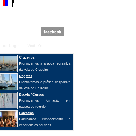
»» Login
Visitor's
Cruzeiros
Promovemos a prática recreativa
da Vela de Cruzeiro
Regatas
Promovemos a prática desportiva
da Vela de Cruzeiro
Escola / Cursos
Promovemos formação em
náutica de recreio
Palestras
Partilhamos conhecimento e
experiências náuticas