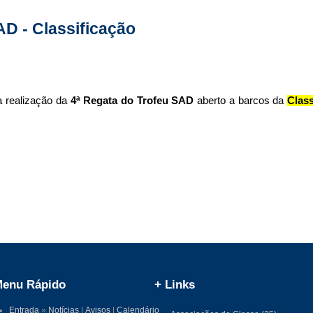
AD - Classificação
a realização da
4ª Regata do Trofeu SAD
aberto a barcos da
Clas
enu Rápido
+ Links
Entrada
»
Notícias
|
Avisos
|
Calendário