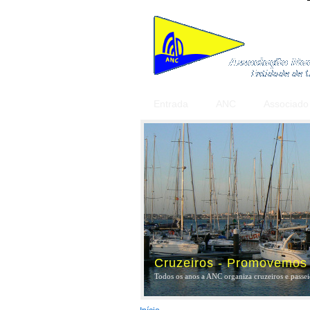
Entrada
ANC
Associado
Cruzeiros - Promovemos a
Todos os anos a ANC organiza cruzeiros e passeio