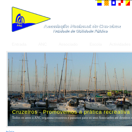
Entrada
ANC
Associado
Escola
Actividades
Cruzeiros - Promovemos a prática recreativa
Todos os anos a ANC organiza cruzeiros e passeios para os seus Associados até destinos 