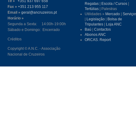
Tlf »
+351 937 697 658
Regatas
|
Escola / Cursos
|
Fax »
+351 213 955 117
Tertúlias
| Palestras
Email »
geral@ancruzeiros.pt
Utilidades »
Mercado
|
Serviço
Horário »
|
Legislação
|
Bolsa de
Segunda a Sexta: 14:00h-19:00h
Tripulantes
|
Loja ANC
Baú
|
Contactos
Sábado e Domingo: Encerrado
Abonos ANC
Créditos
ORCAS. Report
Copyright © A.N.C. - Associação
Nacional de Cruzeiros