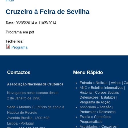
You are here
Início
Cruzeiro à Feira de Sevilha
Data:
06/05/2014
a
11/05/2014
Programa em pdf
Ficheiros:
Programa
Contactos
Menu Rápido
Entrada
»
Notícias
|
Avisos
|
Ca
Associação Nacional de Cruzeiros
ANC »
Boletins Informativos
|
Historial
|
Corpos Sociais
|
Navegamos neste oceano desde
Delegações
|
Estatutos
|
2 de Janeiro de 1996.
Programa de Acção
Sede »
Módulo 1, Edifício de apoio à
Associado »
Adesão
|
Protocolos / Descontos
Náutica de Recreio
Escola
»
Conteúdos
Avenida Brasília, 1300-598
Programáticos
Lisboa - Portugal
Actividades »
Cruzeiros
|