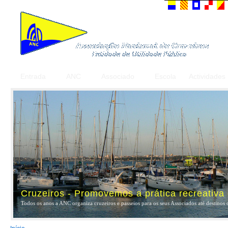
Entrada
ANC
Associado
Escola
Actividades
Cruzeiros - Promovemos a prática recreativa
Todos os anos a ANC organiza cruzeiros e passeios para os seus Associados até destinos 