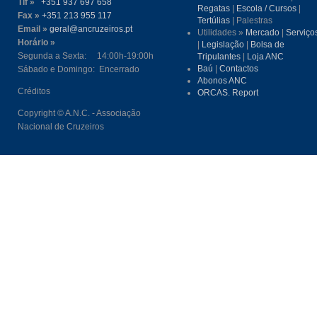
Tlf »
+351 937 697 658
Regatas
|
Escola / Cursos
|
Fax »
+351 213 955 117
Tertúlias
| Palestras
Email »
geral@ancruzeiros.pt
Utilidades »
Mercado
|
Serviço
Horário »
|
Legislação
|
Bolsa de
Segunda a Sexta: 14:00h-19:00h
Tripulantes
|
Loja ANC
Baú
|
Contactos
Sábado e Domingo: Encerrado
Abonos ANC
Créditos
ORCAS. Report
Copyright © A.N.C. - Associação
Nacional de Cruzeiros