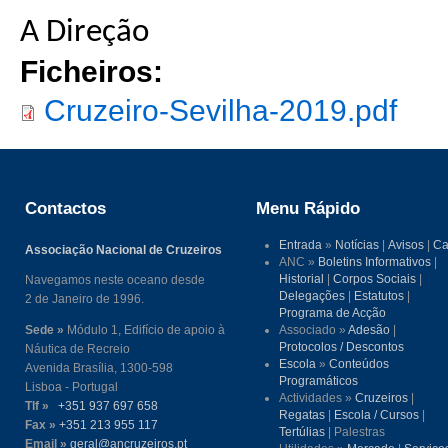
A Direção
Ficheiros:
Cruzeiro-Sevilha-2019.pdf
Contactos
Menu Rápido
Entrada
»
Notícias
|
Avisos
|
Ca
Associação Nacional de Cruzeiros
ANC »
Boletins Informativos
|
Historial
|
Corpos Sociais
|
Navegamos neste oceano desde
Delegações
|
Estatutos
|
2 de Janeiro de 1996.
Programa de Acção
Sede »
Módulo 1, Edifício de apoio à
Associado »
Adesão
|
Protocolos / Descontos
Náutica de Recreio
Escola
»
Conteúdos
Avenida Brasília, 1300-598
Programáticos
Lisboa - Portugal
Actividades »
Cruzeiros
|
Tlf »
+351 937 697 658
Regatas
|
Escola / Cursos
|
Fax »
+351 213 955 117
Tertúlias
| Palestras
Email »
geral@ancruzeiros.pt