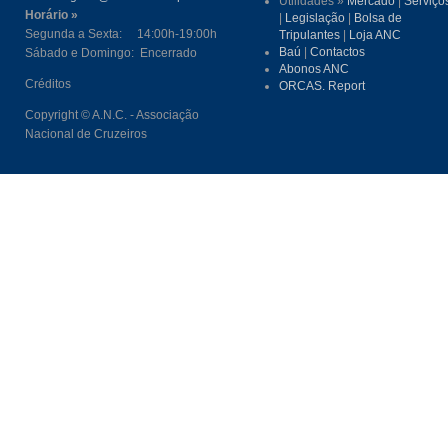
Utilidades »
Mercado
|
Serviço
Horário »
|
Legislação
|
Bolsa de
Segunda a Sexta: 14:00h-19:00h
Tripulantes
|
Loja ANC
Baú
|
Contactos
Sábado e Domingo: Encerrado
Abonos ANC
Créditos
ORCAS. Report
Copyright © A.N.C. - Associação
Nacional de Cruzeiros