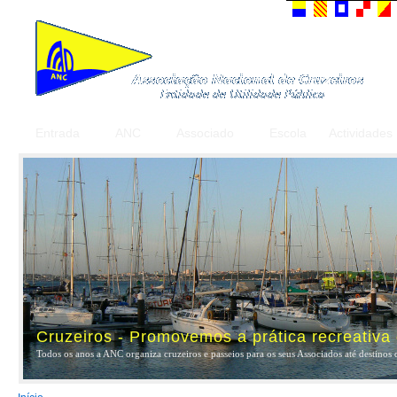
Entrada
ANC
Associado
Escola
Actividades
Cruzeiros - Promovemos a prática recreativa
Todos os anos a ANC organiza cruzeiros e passeios para os seus Associados até destinos 