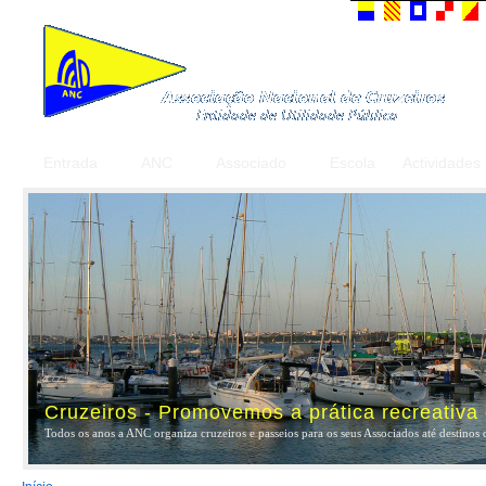
Entrada
ANC
Associado
Escola
Actividades
Cruzeiros - Promovemos a prática recreativa
Todos os anos a ANC organiza cruzeiros e passeios para os seus Associados até destinos 