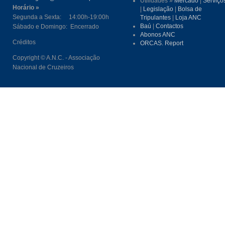
Utilidades »
Mercado
|
Serviço
Horário »
|
Legislação
|
Bolsa de
Segunda a Sexta: 14:00h-19:00h
Tripulantes
|
Loja ANC
Baú
|
Contactos
Sábado e Domingo: Encerrado
Abonos ANC
Créditos
ORCAS. Report
Copyright © A.N.C. - Associação
Nacional de Cruzeiros