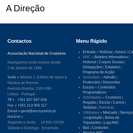
A Direção
Contactos
Menu Rápido
Entrada
»
Notícias
|
Avisos
|
Ca
Associação Nacional de Cruzeiros
ANC »
Boletins Informativos
|
Historial
|
Corpos Sociais
|
Navegamos neste oceano desde
Delegações
|
Estatutos
|
2 de Janeiro de 1996.
Programa de Acção
Sede »
Módulo 1, Edifício de apoio à
Associado »
Adesão
|
Protocolos / Descontos
Náutica de Recreio
Escola
»
Conteúdos
Avenida Brasília, 1300-598
Programáticos
Lisboa - Portugal
Actividades »
Cruzeiros
|
Tlf »
+351 937 697 658
Regatas
|
Escola / Cursos
|
Fax »
+351 213 955 117
Tertúlias
| Palestras
Email »
geral@ancruzeiros.pt
Utilidades »
Mercado
|
Serviço
Horário »
|
Legislação
|
Bolsa de
Segunda a Sexta: 14:00h-19:00h
Tripulantes
|
Loja ANC
Baú
|
Contactos
Sábado e Domingo: Encerrado
Abonos ANC