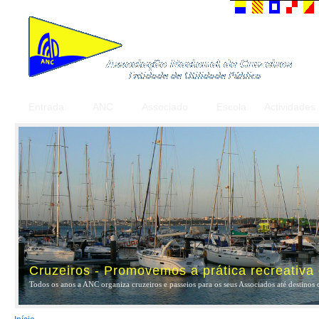
Entrada
ANC
Associado
Escola
Actividades
Cruzeiros - Promovemos a prática recreativa
Todos os anos a ANC organiza cruzeiros e passeios para os seus Associados até destinos 