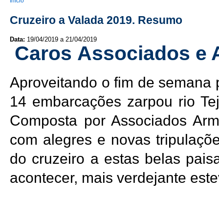
You are here
Início
Cruzeiro a Valada 2019. Resumo
Data:
19/04/2019
a
21/04/2019
Caros Associados e
Aproveitando o fim de semana p
14 embarcações zarpou rio Tej
Composta por Associados Arm
com alegres e novas tripulaçõ
do cruzeiro a estas belas pai
acontecer, mais verdejante este