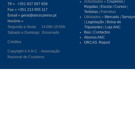
Actividades »
Cruzeiros
|
Tlf »
+351 937 697 658
Regatas
|
Escola / Cursos
|
Fax »
+351 213 955 117
Tertúlias
| Palestras
Email »
geral@ancruzeiros.pt
Utilidades »
Mercado
|
Serviço
Horário »
|
Legislação
|
Bolsa de
Segunda a Sexta: 14:00h-19:00h
Tripulantes
|
Loja ANC
Baú
|
Contactos
Sábado e Domingo: Encerrado
Abonos ANC
Créditos
ORCAS. Report
Copyright © A.N.C. - Associação
Nacional de Cruzeiros