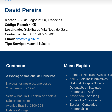
You are here
Início
David Pereira
Morada:
Av. de Lagos nº 60, Francelos
Código Postal:
4405
Localidade:
Gulpilhares Vila Nova de Gaia
Contactos:
Tel.: +351 91 9775494
Email:
davxpto@clix.pt
Tipo Serviço:
Material Náutico
Contactos
Menu Rápido
Entrada
»
Notícias
|
Avisos
|
Ca
Associação Nacional de Cruzeiros
ANC »
Boletins Informativos
|
Historial
|
Corpos Sociais
|
Navegamos neste oceano desde
Delegações
|
Estatutos
|
2 de Janeiro de 1996.
Programa de Acção
Sede »
Módulo 1, Edifício de apoio à
Associado »
Adesão
|
Protocolos / Descontos
Náutica de Recreio
Escola
»
Conteúdos
Avenida Brasília, 1300-598
Programáticos
Lisboa - Portugal