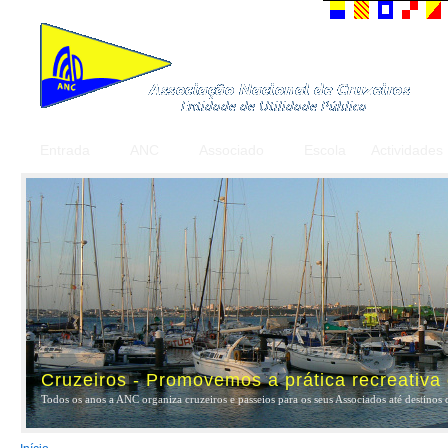
Entrada
ANC
Associado
Escola
Actividades
Cruzeiros - Promovemos a prática recreativa
Todos os anos a ANC organiza cruzeiros e passeios para os seus Associados até destinos 