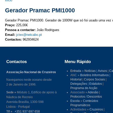
You are here
Início
Gerador Pramac PMI1000
Gerador Pramac PMI1000. Gerador de 1000W que só foi usado uma vez du
Preço:
225,00€
Pessoa a contactar:
João Rodrigues
Email:
jctex@netcabo.pt
Contactos:
962934624
Contactos
Menu Rápido
Entrada
»
Notícias
|
Avisos
|
Ca
Associação Nacional de Cruzeiros
ANC »
Boletins Informativos
|
Historial
|
Corpos Sociais
|
Navegamos neste oceano desde
Delegações
|
Estatutos
|
2 de Janeiro de 1996.
Programa de Acção
Sede »
Módulo 1, Edifício de apoio à
Associado »
Adesão
|
Protocolos / Descontos
Náutica de Recreio
Escola
»
Conteúdos
Avenida Brasília, 1300-598
Programáticos
Lisboa - Portugal
Actividades »
Cruzeiros
|
Tlf »
+351 937 697 658