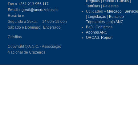
Regatas
|
Escola / Cursos
|
Fax »
+351 213 955 117
Tertúlias
| Palestras
Email »
geral@ancruzeiros.pt
Utilidades »
Mercado
|
Serviço
Horário »
|
Legislação
|
Bolsa de
Segunda a Sexta: 14:00h-19:00h
Tripulantes
|
Loja ANC
Baú
|
Contactos
Sábado e Domingo: Encerrado
Abonos ANC
Créditos
ORCAS. Report
Copyright © A.N.C. - Associação
Nacional de Cruzeiros