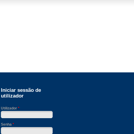
Iniciar sessão de
utilizador
Utilizador
*
Senha
*