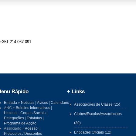
 +351 214 067 091
enu Rápido
+ Links
Entrada
»
Notícias
|
Avisos
|
Calendário
Associações de Classe (25)
ANC »
Boletins Informativos
|
Historial
|
Corpos Sociais
|
Clubes/Escolas/Associações
Delegações
|
Estatutos
|
(30)
Programa de Acção
Associado »
Adesão
|
Entidades Oficiais (12)
Protocolos / Descontos