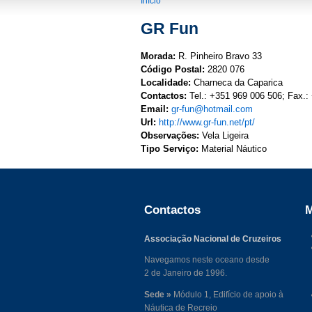
You are here
Início
GR Fun
Morada:
R. Pinheiro Bravo 33
Código Postal:
2820 076
Localidade:
Charneca da Caparica
Contactos:
Tel.: +351 969 006 506; Fax.:
Email:
gr-fun@hotmail.com
Url:
http://www.gr-fun.net/pt/
Observações:
Vela Ligeira
Tipo Serviço:
Material Náutico
Contactos
M
Associação Nacional de Cruzeiros
Navegamos neste oceano desde
2 de Janeiro de 1996.
Sede »
Módulo 1, Edifício de apoio à
Náutica de Recreio