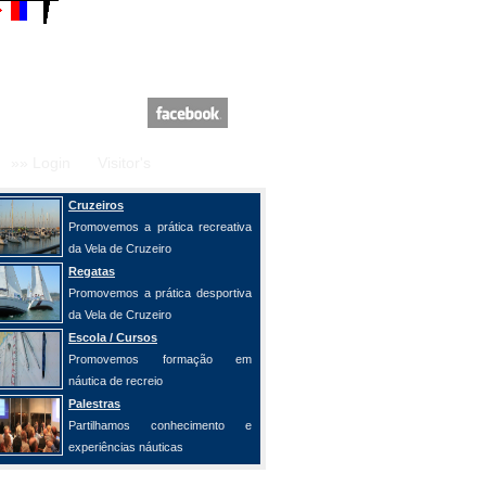
»» Login
Visitor's
Cruzeiros
Promovemos a prática recreativa
da Vela de Cruzeiro
Regatas
Promovemos a prática desportiva
da Vela de Cruzeiro
Escola / Cursos
Promovemos formação em
náutica de recreio
Palestras
Partilhamos conhecimento e
experiências náuticas