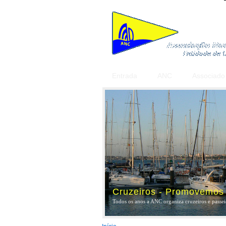
Entrada
ANC
Associado
Cruzeiros - Promovemos a
Todos os anos a ANC organiza cruzeiros e passeio