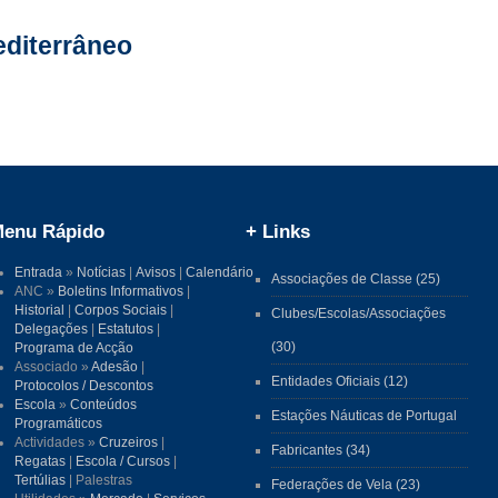
editerrâneo
enu Rápido
+ Links
Entrada
»
Notícias
|
Avisos
|
Calendário
Associações de Classe (25)
ANC »
Boletins Informativos
|
Historial
|
Corpos Sociais
|
Clubes/Escolas/Associações
Delegações
|
Estatutos
|
(30)
Programa de Acção
Associado »
Adesão
|
Entidades Oficiais (12)
Protocolos / Descontos
Escola
»
Conteúdos
Estações Náuticas de Portugal
Programáticos
Actividades »
Cruzeiros
|
Fabricantes (34)
Regatas
|
Escola / Cursos
|
Tertúlias
| Palestras
Federações de Vela (23)