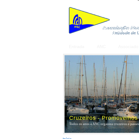
Entrada
ANC
Associado
Cruzeiros - Promovemos a
Todos os anos a ANC organiza cruzeiros e passeio