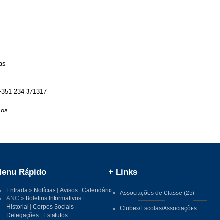
as
 +351 234 371317
mos
enu Rápido
+ Links
Entrada
»
Notícias
|
Avisos
|
Calendário
Associações de Classe (25)
ANC »
Boletins Informativos
|
Historial
|
Corpos Sociais
|
Clubes/Escolas/Associações
Delegações
|
Estatutos
|