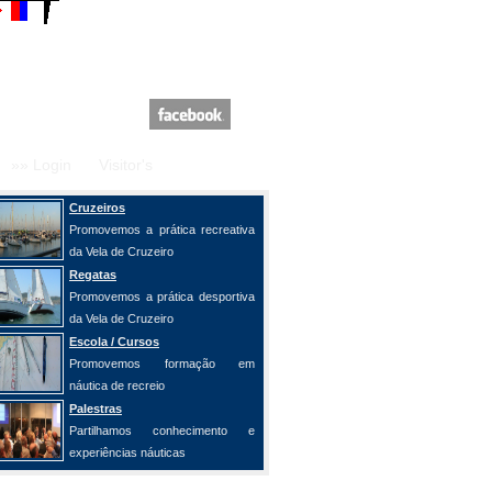
»» Login
Visitor's
Cruzeiros
Promovemos a prática recreativa
da Vela de Cruzeiro
Regatas
Promovemos a prática desportiva
da Vela de Cruzeiro
Escola / Cursos
Promovemos formação em
náutica de recreio
Palestras
Partilhamos conhecimento e
experiências náuticas