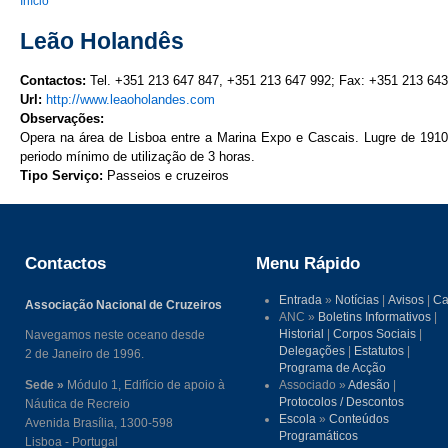
You are here
Início
Leão Holandês
Contactos:
Tel. +351 213 647 847, +351 213 647 992; Fax: +351 213 64
Url:
http://www.leaoholandes.com
Observações:
Opera na área de Lisboa entre a Marina Expo e Cascais. Lugre de 19
periodo mínimo de utilização de 3 horas.
Tipo Serviço:
Passeios e cruzeiros
Contactos
Menu Rápido
Entrada
»
Notícias
|
Avisos
|
Ca
Associação Nacional de Cruzeiros
ANC »
Boletins Informativos
|
Historial
|
Corpos Sociais
|
Navegamos neste oceano desde
Delegações
|
Estatutos
|
2 de Janeiro de 1996.
Programa de Acção
Sede »
Módulo 1, Edifício de apoio à
Associado »
Adesão
|
Protocolos / Descontos
Náutica de Recreio
Escola
»
Conteúdos
Avenida Brasília, 1300-598
Programáticos
Lisboa - Portugal