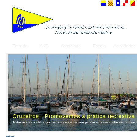
Entrada
ANC
Associado
Escola
Actividades
Cruzeiros - Promovemos a prática recreativa
Todos os anos a ANC organiza cruzeiros e passeios para os seus Associados até destinos 