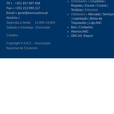
Actividades »
Cruzeiros
|
Tlf »
+351 937 697 658
Regatas
|
Escola / Cursos
|
Fax »
+351 213 955 117
Tertúlias
| Palestras
Email »
geral@ancruzeiros.pt
Utilidades »
Mercado
|
Serviço
Horário »
|
Legislação
|
Bolsa de
Segunda a Sexta: 14:00h-19:00h
Tripulantes
|
Loja ANC
Baú
|
Contactos
Sábado e Domingo: Encerrado
Abonos ANC
Créditos
ORCAS. Report
Copyright © A.N.C. - Associação
Nacional de Cruzeiros