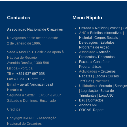
Contactos
Menu Rápido
Entrada
»
Notícias
|
Avisos
|
Ca
Associação Nacional de Cruzeiros
ANC »
Boletins Informativos
|
Historial
|
Corpos Sociais
|
Navegamos neste oceano desde
Delegações
|
Estatutos
|
2 de Janeiro de 1996.
Programa de Acção
Sede »
Módulo 1, Edifício de apoio à
Associado »
Adesão
|
Protocolos / Descontos
Náutica de Recreio
Escola
»
Conteúdos
Avenida Brasília, 1300-598
Programáticos
Lisboa - Portugal
Actividades »
Cruzeiros
|
Tlf »
+351 937 697 658
Regatas
|
Escola / Cursos
|
Fax »
+351 213 955 117
Tertúlias
| Palestras
Email »
geral@ancruzeiros.pt
Utilidades »
Mercado
|
Serviço
Horário »
|
Legislação
|
Bolsa de
Segunda a Sexta: 14:00h-19:00h
Tripulantes
|
Loja ANC
Baú
|
Contactos
Sábado e Domingo: Encerrado
Abonos ANC
Créditos
ORCAS. Report
Copyright © A.N.C. - Associação
Nacional de Cruzeiros