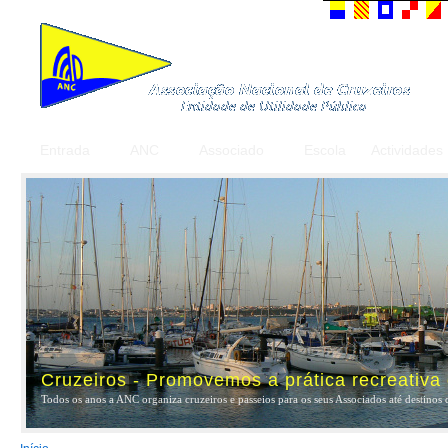
Entrada
ANC
Associado
Escola
Actividades
Cruzeiros - Promovemos a prática recreativa
Todos os anos a ANC organiza cruzeiros e passeios para os seus Associados até destinos 