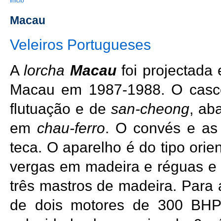
You are here
Início
Macau
Veleiros Portugueses
A
lorcha
Macau
foi projectada 
Macau em 1987-1988. O cas
flutuação e de
san-cheong
, ab
em
chau-ferro
. O convés e as
teca. O aparelho é do tipo orien
vergas em madeira e réguas e
três mastros de madeira. Para 
de dois motores de 300 BH