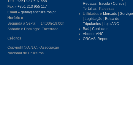
Tlf »
+351 937 697 658
Regatas
|
Escola / Cursos
|
Fax »
+351 213 955 117
Tertúlias
| Palestras
Email »
geral@ancruzeiros.pt
Utilidades »
Mercado
|
Serviço
Horário »
|
Legislação
|
Bolsa de
Segunda a Sexta: 14:00h-19:00h
Tripulantes
|
Loja ANC
Baú
|
Contactos
Sábado e Domingo: Encerrado
Abonos ANC
Créditos
ORCAS. Report
Copyright © A.N.C. - Associação
Nacional de Cruzeiros