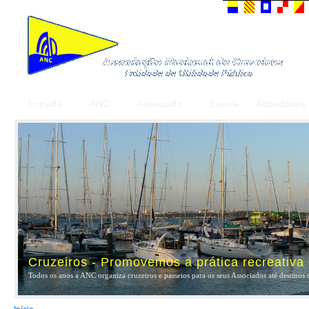
Entrada
ANC
Associado
Escola
Actividades
Cruzeiros - Promovemos a prática recreativa
Todos os anos a ANC organiza cruzeiros e passeios para os seus Associados até destinos 