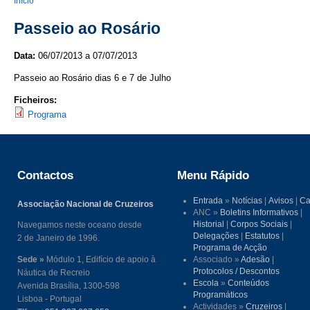
You are here
Início
Passeio ao Rosário
Data:
06/07/2013
a
07/07/2013
Passeio ao Rosário dias 6 e 7 de Julho
Ficheiros:
Programa
Contactos
Menu Rápido
Entrada
»
Notícias
|
Avisos
|
Ca
Associação Nacional de Cruzeiros
ANC »
Boletins Informativos
|
Historial
|
Corpos Sociais
|
Navegamos neste oceano desde
Delegações
|
Estatutos
|
2 de Janeiro de 1996.
Programa de Acção
Sede »
Módulo 1, Edifício de apoio à
Associado »
Adesão
|
Protocolos / Descontos
Náutica de Recreio
Escola
»
Conteúdos
Avenida Brasília, 1300-598
Programáticos
Lisboa - Portugal
Actividades »
Cruzeiros
|