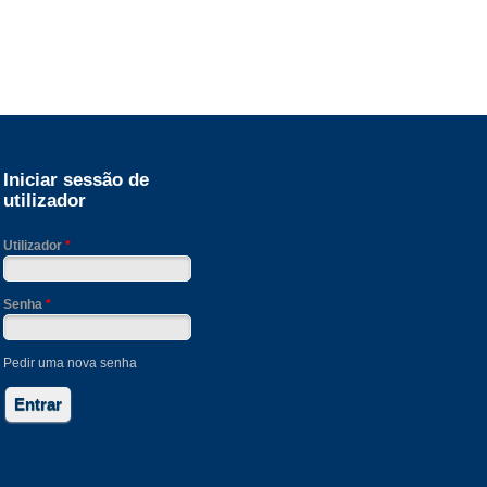
Iniciar sessão de
utilizador
Utilizador
*
Senha
*
Pedir uma nova senha