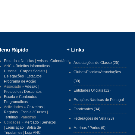
enu Rápido
+ Links
Entrada
»
Notícias
|
Avisos
|
Calendário
Associações de Classe (25)
ANC »
Boletins Informativos
|
Historial
|
Corpos Sociais
|
Clubes/Escolas/Associações
Delegações
|
Estatutos
|
(30)
Programa de Acção
Associado »
Adesão
|
Entidades Oficiais (12)
Protocolos / Descontos
Escola
»
Conteúdos
Estações Náuticas de Portugal
Programáticos
Actividades »
Cruzeiros
|
Fabricantes (34)
Regatas
|
Escola / Cursos
|
Tertúlias
| Palestras
Federações de Vela (23)
Utilidades »
Mercado
|
Serviços
|
Legislação
|
Bolsa de
Marinas / Portos (9)
Tripulantes
|
Loja ANC