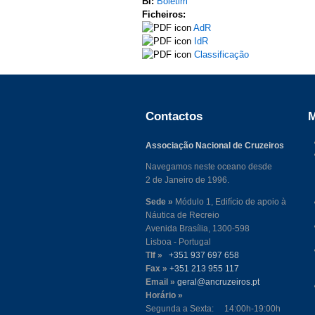
BI:
Boletim
Ficheiros:
AdR
IdR
Classificação
Contactos
M
Associação Nacional de Cruzeiros
Navegamos neste oceano desde
2 de Janeiro de 1996.
Sede »
Módulo 1, Edifício de apoio à
Náutica de Recreio
Avenida Brasília, 1300-598
Lisboa - Portugal
Tlf »
+351 937 697 658
Fax »
+351 213 955 117
Email »
geral@ancruzeiros.pt
Horário »
Segunda a Sexta: 14:00h-19:00h