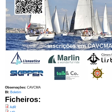
Observações:
CAVCMA
BI:
Boletim
Ficheiros:
AdR