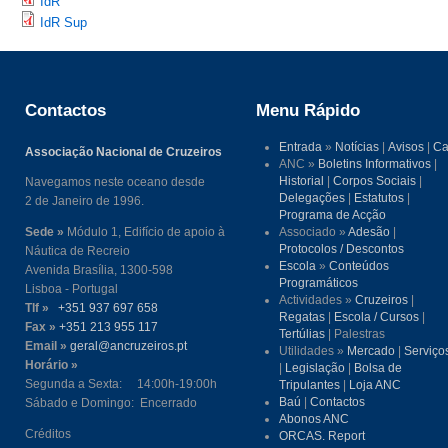
IdR
IdR Sup
Contactos
Menu Rápido
Entrada
»
Notícias
|
Avisos
|
Ca
Associação Nacional de Cruzeiros
ANC »
Boletins Informativos
|
Historial
|
Corpos Sociais
|
Navegamos neste oceano desde
Delegações
|
Estatutos
|
2 de Janeiro de 1996.
Programa de Acção
Sede »
Módulo 1, Edifício de apoio à
Associado »
Adesão
|
Protocolos / Descontos
Náutica de Recreio
Escola
»
Conteúdos
Avenida Brasília, 1300-598
Programáticos
Lisboa - Portugal
Actividades »
Cruzeiros
|
Tlf »
+351 937 697 658
Regatas
|
Escola / Cursos
|
Fax »
+351 213 955 117
Tertúlias
| Palestras
Email »
geral@ancruzeiros.pt
Utilidades »
Mercado
|
Serviço
Horário »
|
Legislação
|
Bolsa de
Segunda a Sexta: 14:00h-19:00h
Tripulantes
|
Loja ANC
Baú
|
Contactos
Sábado e Domingo: Encerrado
Abonos ANC
Créditos
ORCAS. Report