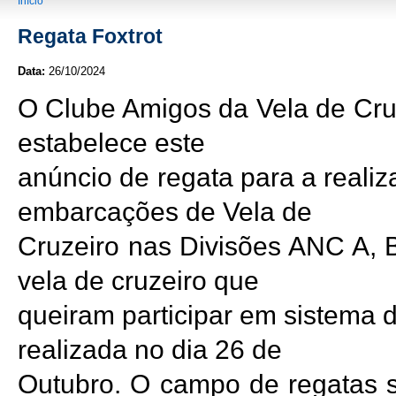
You are here
Início
Regata Foxtrot
Data:
26/10/2024
O Clube Amigos da Vela de Cr
estabelece este
anúncio de regata para a reali
embarcações de Vela de
Cruzeiro nas Divisões ANC A,
vela de cruzeiro que
queiram participar em sistema
realizada no dia 26 de
Outubro. O campo de regatas se