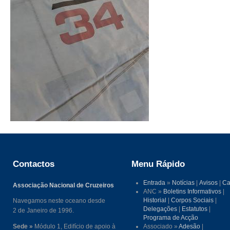
Contactos
Menu Rápido
Entrada
»
Notícias
|
Avisos
|
Ca
Associação Nacional de Cruzeiros
ANC »
Boletins Informativos
|
Historial
|
Corpos Sociais
|
Navegamos neste oceano desde
Delegações
|
Estatutos
|
2 de Janeiro de 1996.
Programa de Acção
Sede »
Módulo 1, Edifício de apoio à
Associado »
Adesão
|