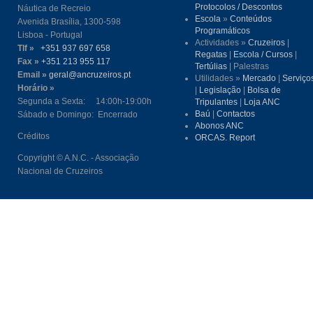
Protocolos / Descontos
Náutica de Recreio
Escola
»
Conteúdos
Avenida Brasília, 1300-598
Programáticos
Lisboa - Portugal
Actividades »
Cruzeiros
|
Tlf »
+351 937 697 658
Regatas
|
Escola / Cursos
|
Fax »
+351 213 955 117
Tertúlias
| Palestras
Email »
geral@ancruzeiros.pt
Utilidades »
Mercado
|
Serviço
Horário »
|
Legislação
|
Bolsa de
Segunda a Sexta: 14:00h-19:00h
Tripulantes
|
Loja ANC
Baú
|
Contactos
Sábado e Domingo: Encerrado
Abonos ANC
Créditos
ORCAS. Report
Copyright © A.N.C. - Associação
Nacional de Cruzeiros