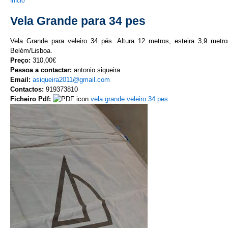
You are here
Início
Vela Grande para 34 pes
Vela Grande para veleiro 34 pés. Altura 12 metros, esteira 3,9 metr
Belém/Lisboa.
Preço:
310,00€
Pessoa a contactar:
antonio siqueira
Email:
asiqueira2011@gmail.com
Contactos:
919373810
Ficheiro Pdf:
vela grande veleiro 34 pes