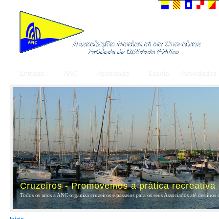
Entrada
ANC
Associado
Escola
Actividades
Cruzeiros - Promovemos a prática recreativa
Todos os anos a ANC organiza cruzeiros e passeios para os seus Associados até destinos 