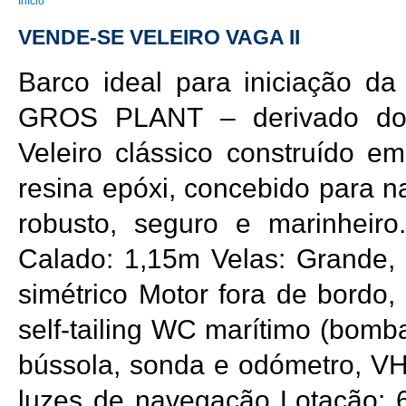
You are here
Início
VENDE-SE VELEIRO VAGA II
Barco ideal para iniciação da
GROS PLANT – derivado do M
Veleiro clássico construído em
resina epóxi, concebido para n
robusto, seguro e marinheir
Calado: 1,15m Velas: Grande, 
simétrico Motor fora de bordo,
self-tailing WC marítimo (bomb
bússola, sonda e odómetro, V
luzes de navegação Lotação: 