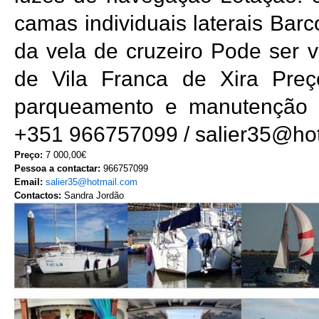
camas individuais laterais Bar
da vela de cruzeiro Pode ser v
de Vila Franca de Xira Preço
parqueamento e manutenção e
+351 966757099 / salier35@ho
Preço:
7 000,00€
Pessoa a contactar:
966757099
Email:
salier35@hotmail.com
Contactos:
Sandra Jordão