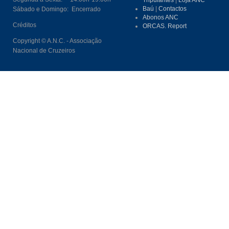
Baú
|
Contactos
Sábado e Domingo: Encerrado
Abonos ANC
Créditos
ORCAS. Report
Copyright © A.N.C. - Associação
Nacional de Cruzeiros