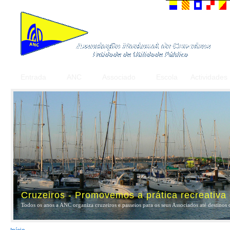
Entrada
ANC
Associado
Escola
Actividades
Cruzeiros - Promovemos a prática recreativa
Todos os anos a ANC organiza cruzeiros e passeios para os seus Associados até destinos 