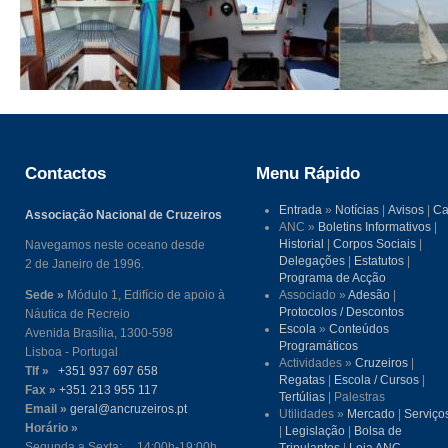
Contactos
Menu Rápido
Entrada
»
Notícias
|
Avisos
|
Ca
Associação Nacional de Cruzeiros
ANC »
Boletins Informativos
|
Historial
|
Corpos Sociais
|
Navegamos neste oceano desde
Delegações
|
Estatutos
|
2 de Janeiro de 1996.
Programa de Acção
Sede »
Módulo 1, Edifício de apoio à
Associado »
Adesão
|
Protocolos / Descontos
Náutica de Recreio
Escola
»
Conteúdos
Avenida Brasília, 1300-598
Programáticos
Lisboa - Portugal
Actividades »
Cruzeiros
|
Tlf »
+351 937 697 658
Regatas
|
Escola / Cursos
|
Fax »
+351 213 955 117
Tertúlias
| Palestras
Email »
geral@ancruzeiros.pt
Utilidades »
Mercado
|
Serviço
Horário »
|
Legislação
|
Bolsa de
Segunda a Sexta: 14:00h-19:00h
Tripulantes
|
Loja ANC