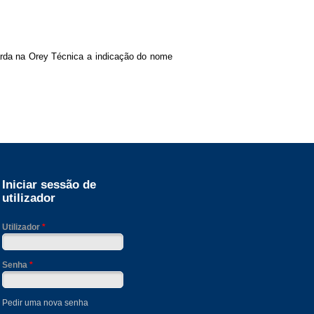
arda na Orey Técnica a indicação do nome
Iniciar sessão de
utilizador
Utilizador
*
Senha
*
Pedir uma nova senha