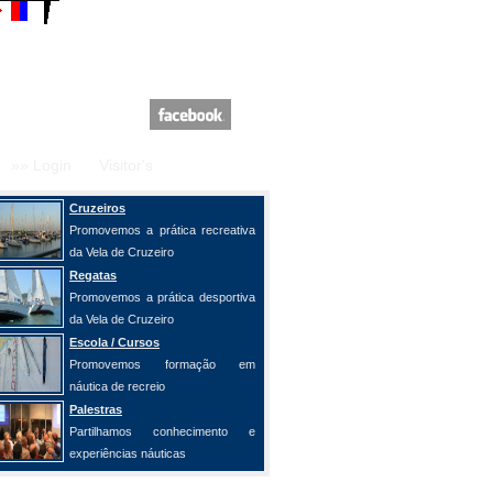
»» Login
Visitor's
Cruzeiros
Promovemos a prática recreativa
da Vela de Cruzeiro
Regatas
Promovemos a prática desportiva
da Vela de Cruzeiro
Escola / Cursos
Promovemos formação em
náutica de recreio
Palestras
Partilhamos conhecimento e
experiências náuticas