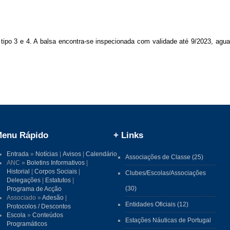
tipo 3 e 4. A balsa encontra-se inspecionada com validade até 9/2023, agu
enu Rápido
+ Links
Entrada
»
Notícias
|
Avisos
|
Calendário
Associações de Classe (25)
ANC »
Boletins Informativos
|
Historial
|
Corpos Sociais
|
Clubes/Escolas/Associações
Delegações
|
Estatutos
|
(30)
Programa de Acção
Associado »
Adesão
|
Entidades Oficiais (12)
Protocolos / Descontos
Escola
»
Conteúdos
Estações Náuticas de Portugal
Programáticos