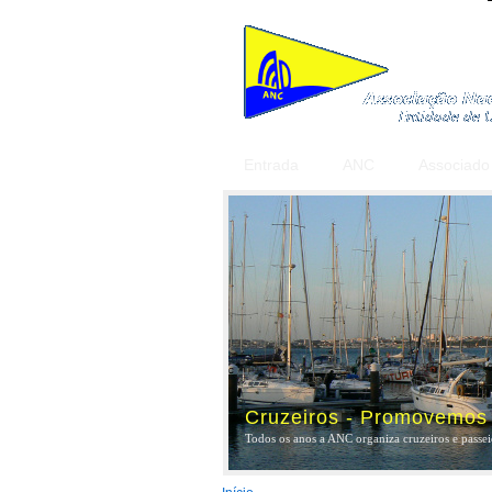
Entrada
ANC
Associado
Cruzeiros - Promovemos a
Todos os anos a ANC organiza cruzeiros e passeio