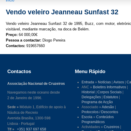
You are here
Início
Vendo veleiro Jeanneau Sunfast 32
Vendo veleiro Jeanneau Sunfast 32 de 1995, Buzz, com motor, eletrónic
visitável, mediante marcação, na doca de Belém.
Preço:
64 000,00€
Pessoa a contactar:
Diogo Pereira
Contactos:
919657660
Contactos
Menu Rápido
Entrada
»
Notícias
|
Avisos
|
Ca
Associação Nacional de Cruzeiros
ANC »
Boletins Informativos
|
Historial
|
Corpos Sociais
|
Navegamos neste oceano desde
Delegações
|
Estatutos
|
2 de Janeiro de 1996.
Programa de Acção
Sede »
Módulo 1, Edifício de apoio à
Associado »
Adesão
|
Protocolos / Descontos
Náutica de Recreio
Escola
»
Conteúdos
Avenida Brasília, 1300-598
Programáticos
Lisboa - Portugal
Actividades »
Cruzeiros
|
Tlf »
+351 937 697 658