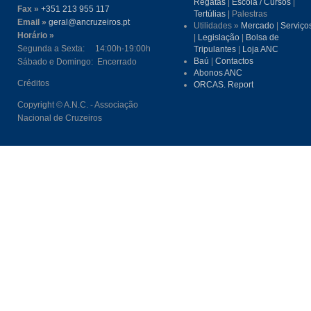
Regatas
|
Escola / Cursos
|
Fax »
+351 213 955 117
Tertúlias
| Palestras
Email »
geral@ancruzeiros.pt
Utilidades »
Mercado
|
Serviço
Horário »
|
Legislação
|
Bolsa de
Segunda a Sexta: 14:00h-19:00h
Tripulantes
|
Loja ANC
Baú
|
Contactos
Sábado e Domingo: Encerrado
Abonos ANC
Créditos
ORCAS. Report
Copyright © A.N.C. - Associação
Nacional de Cruzeiros