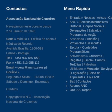
Contactos
Menu Rápido
Entrada
»
Notícias
|
Avisos
|
Ca
Associação Nacional de Cruzeiros
ANC »
Boletins Informativos
|
Historial
|
Corpos Sociais
|
Navegamos neste oceano desde
Delegações
|
Estatutos
|
2 de Janeiro de 1996.
Programa de Acção
Sede »
Módulo 1, Edifício de apoio à
Associado »
Adesão
|
Protocolos / Descontos
Náutica de Recreio
Escola
»
Conteúdos
Avenida Brasília, 1300-598
Programáticos
Lisboa - Portugal
Actividades »
Cruzeiros
|
Tlf »
+351 937 697 658
Regatas
|
Escola / Cursos
|
Fax »
+351 213 955 117
Tertúlias
| Palestras
Email »
geral@ancruzeiros.pt
Utilidades »
Mercado
|
Serviço
Horário »
|
Legislação
|
Bolsa de
Segunda a Sexta: 14:00h-19:00h
Tripulantes
|
Loja ANC
Baú
|
Contactos
Sábado e Domingo: Encerrado
Abonos ANC
Créditos
ORCAS. Report
Copyright © A.N.C. - Associação
Nacional de Cruzeiros