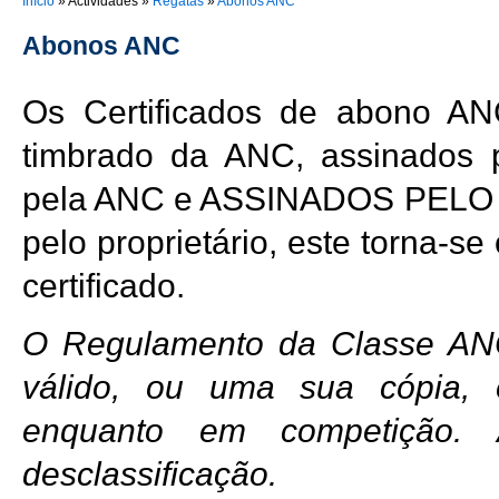
You are here
Início
»
Actividades
»
Regatas
»
Abonos ANC
Abonos ANC
Os Certificados de abono A
timbrado da ANC, assinados 
pela ANC e ASSINADOS PELO 
pelo proprietário, este torna-s
certificado.
O Regulamento da Classe ANC
válido, ou uma sua cópia, 
enquanto em competição.
desclassificação.