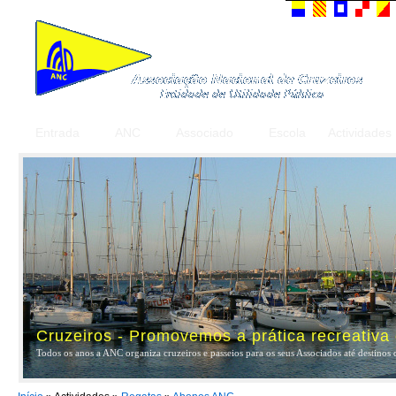
Entrada
ANC
Associado
Escola
Actividades
Cruzeiros - Promovemos a prática recreativa
Todos os anos a ANC organiza cruzeiros e passeios para os seus Associados até destinos 