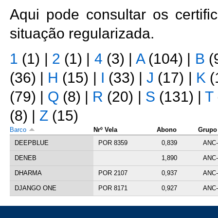
Aqui pode consultar os certi
situação regularizada.
1
(1)
|
2
(1)
|
4
(3)
|
A
(104)
|
B
(
(36)
|
H
(15)
|
I
(33)
|
J
(17)
|
K
(
(79)
|
Q
(8)
|
R
(20)
|
S
(131)
|
T
(8)
|
Z
(15)
Barco
Nrº Vela
Abono
Grupo
DEEPBLUE
POR 8359
0,839
ANC
DENEB
1,890
ANC
DHARMA
POR 2107
0,937
ANC
DJANGO ONE
POR 8171
0,927
ANC