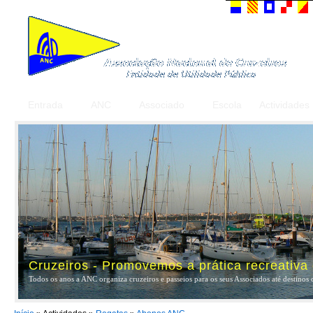
Entrada
ANC
Associado
Escola
Actividades
Cruzeiros - Promovemos a prática recreativa
Todos os anos a ANC organiza cruzeiros e passeios para os seus Associados até destinos 