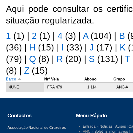
Aqui pode consultar os certi
situação regularizada.
1
(1)
|
2
(1)
|
4
(3)
|
A
(104)
|
B
(
(36)
|
H
(15)
|
I
(33)
|
J
(17)
|
K
(
(79)
|
Q
(8)
|
R
(20)
|
S
(131)
|
T
(8)
|
Z
(15)
Barco
Nrº Vela
Abono
Grupo
4UNE
FRA 479
1,114
ANC-A
Contactos
Menu Rápido
Entrada
»
Notícias
|
Avisos
|
Ca
Associação Nacional de Cruzeiros
ANC »
Boletins Informativos
|