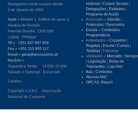
Historial
|
Corpos Sociais
|
Navegamos neste oceano desde
Delegações
|
Estatutos
|
2 de Janeiro de 1996.
Programa de Acção
Sede »
Módulo 1, Edifício de apoio à
Associado »
Adesão
|
Protocolos / Descontos
Náutica de Recreio
Escola
»
Conteúdos
Avenida Brasília, 1300-598
Programáticos
Lisboa - Portugal
Actividades »
Cruzeiros
|
Tlf »
+351 937 697 658
Regatas
|
Escola / Cursos
|
Fax »
+351 213 955 117
Tertúlias
| Palestras
Email »
geral@ancruzeiros.pt
Utilidades »
Mercado
|
Serviço
Horário »
|
Legislação
|
Bolsa de
Segunda a Sexta: 14:00h-19:00h
Tripulantes
|
Loja ANC
Baú
|
Contactos
Sábado e Domingo: Encerrado
Abonos ANC
Créditos
ORCAS. Report
Copyright © A.N.C. - Associação
Nacional de Cruzeiros