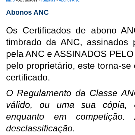
You are here
Início
»
Actividades
»
Regatas
»
Abonos ANC
Abonos ANC
Os Certificados de abono A
timbrado da ANC, assinados 
pela ANC e ASSINADOS PELO 
pelo proprietário, este torna-s
certificado.
O Regulamento da Classe ANC
válido, ou uma sua cópia, 
enquanto em competição.
desclassificação.