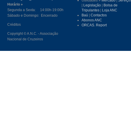
Utilidades »
Mercado
|
Serviço
Horário »
|
Legislação
|
Bolsa de
Segunda a Sexta: 14:00h-19:00h
Tripulantes
|
Loja ANC
Baú
|
Contactos
Sábado e Domingo: Encerrado
Abonos ANC
Créditos
ORCAS. Report
Copyright © A.N.C. - Associação
Nacional de Cruzeiros