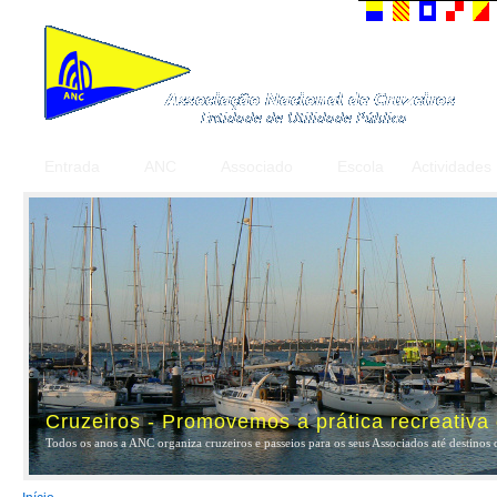
Entrada
ANC
Associado
Escola
Actividades
Cruzeiros - Promovemos a prática recreativa
Todos os anos a ANC organiza cruzeiros e passeios para os seus Associados até destinos 