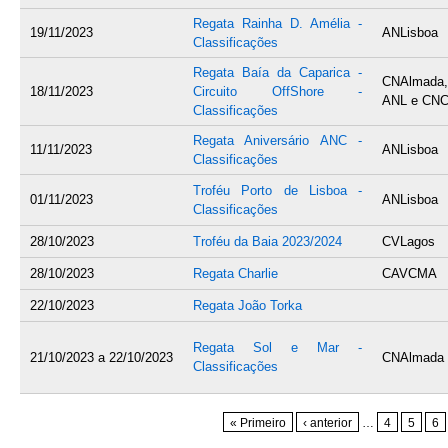
Regata Rainha D. Amélia -
19/11/2023
ANLisboa
Classificações
Regata Baía da Caparica -
CNAlmada,
18/11/2023
Circuito OffShore -
ANL e CN
Classificações
Regata Aniversário ANC -
11/11/2023
ANLisboa
Classificações
Troféu Porto de Lisboa -
01/11/2023
ANLisboa
Classificações
28/10/2023
Troféu da Baia 2023/2024
CVLagos
28/10/2023
Regata Charlie
CAVCMA
22/10/2023
Regata João Torka
Regata Sol e Mar -
21/10/2023
a
22/10/2023
CNAlmada
Classificações
Páginas
« Primeiro
‹ anterior
…
4
5
6