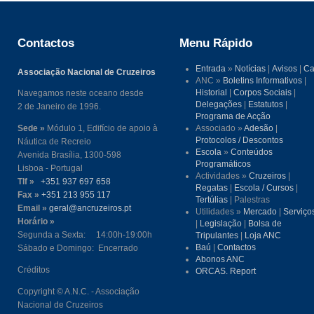
Contactos
Menu Rápido
Entrada
»
Notícias
|
Avisos
|
Ca
Associação Nacional de Cruzeiros
ANC »
Boletins Informativos
|
Historial
|
Corpos Sociais
|
Navegamos neste oceano desde
Delegações
|
Estatutos
|
2 de Janeiro de 1996.
Programa de Acção
Sede »
Módulo 1, Edifício de apoio à
Associado »
Adesão
|
Protocolos / Descontos
Náutica de Recreio
Escola
»
Conteúdos
Avenida Brasília, 1300-598
Programáticos
Lisboa - Portugal
Actividades »
Cruzeiros
|
Tlf »
+351 937 697 658
Regatas
|
Escola / Cursos
|
Fax »
+351 213 955 117
Tertúlias
| Palestras
Email »
geral@ancruzeiros.pt
Utilidades »
Mercado
|
Serviço
Horário »
|
Legislação
|
Bolsa de
Segunda a Sexta: 14:00h-19:00h
Tripulantes
|
Loja ANC
Baú
|
Contactos
Sábado e Domingo: Encerrado
Abonos ANC
Créditos
ORCAS. Report
Copyright © A.N.C. - Associação
Nacional de Cruzeiros