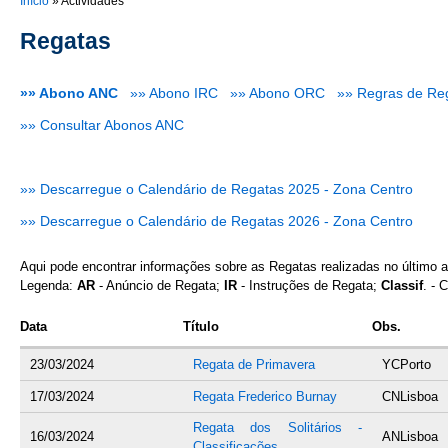
You are here
Início
»
Actividades
Regatas
»» Abono ANC
»» Abono IRC
»» Abono ORC
»» Regras de Re
»» Consultar Abonos ANC
»» Descarregue o Calendário de Regatas 2025 - Zona Centro
»» Descarregue o Calendário de Regatas 2026 - Zona Centro
Aqui pode encontrar informações sobre as Regatas realizadas no último 
Legenda:
AR
- Anúncio de Regata;
IR
- Instruções de Regata;
Classif
. - 
Data
Título
Obs.
23/03/2024
Regata de Primavera
YCPorto
17/03/2024
Regata Frederico Burnay
CNLisboa
Regata dos Solitários -
16/03/2024
ANLisboa
Classificações