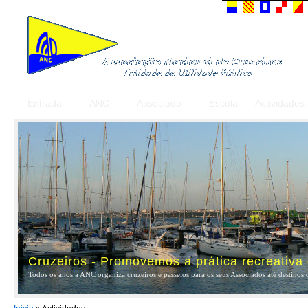
Entrada
ANC
Associado
Escola
Actividades
Cruzeiros - Promovemos a prática recreativa
Todos os anos a ANC organiza cruzeiros e passeios para os seus Associados até destinos 