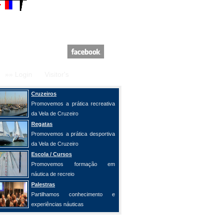
»» Login
Visitor's
Cruzeiros
Promovemos a prática recreativa
da Vela de Cruzeiro
Regatas
Promovemos a prática desportiva
da Vela de Cruzeiro
Escola / Cursos
Promovemos formação em
náutica de recreio
Palestras
Partilhamos conhecimento e
experiências náuticas