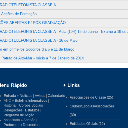
RADIOTELEFONISTA CLASSE A
e Acções de Formação
ÇÕES ABERTAS P/ PÓS-GRADUAÇÃO
ADIOTELEFONISTA CLASSE A - Aula (19H) 18 de Junho - Exame a 19 de 
RADIOTELEFONISTA CLASSE A - 16 de Maio
 em primeiros Socorros dia 6 e 11 de Março
 Patrão de Alto-Mar - Início a 7 de Janeiro de 2014
enu Rápido
+ Links
Entrada
»
Notícias
|
Avisos
|
Calendário
Associações de Classe (25)
ANC »
Boletins Informativos
|
Historial
|
Corpos Sociais
|
Clubes/Escolas/Associações
Delegações
|
Estatutos
|
(30)
Programa de Acção
Associado »
Adesão
|
Entidades Oficiais (12)
Protocolos / Descontos